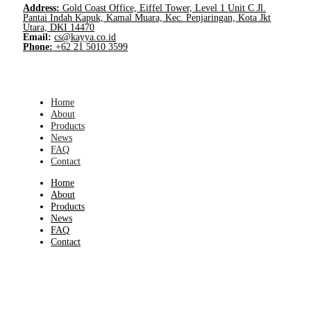
Address:
Gold Coast Office, Eiffel Tower, Level 1 Unit C Jl.
Pantai Indah Kapuk, Kamal Muara, Kec. Penjaringan, Kota Jkt
Utara, DKI 14470
Email:
cs@kayya.co.id
Phone:
+62 21 5010 3599
Home
About
Products
News
FAQ
Contact
Home
About
Products
News
FAQ
Contact