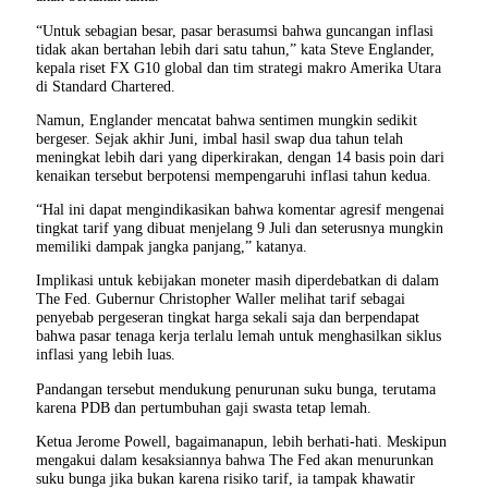
“Untuk sebagian besar, pasar berasumsi bahwa guncangan inflasi
tidak akan bertahan lebih dari satu tahun,” kata Steve Englander,
kepala riset FX G10 global dan tim strategi makro Amerika Utara
di Standard Chartered.
Namun, Englander mencatat bahwa sentimen mungkin sedikit
bergeser. Sejak akhir Juni, imbal hasil swap dua tahun telah
meningkat lebih dari yang diperkirakan, dengan 14 basis poin dari
kenaikan tersebut berpotensi mempengaruhi inflasi tahun kedua.
“Hal ini dapat mengindikasikan bahwa komentar agresif mengenai
tingkat tarif yang dibuat menjelang 9 Juli dan seterusnya mungkin
memiliki dampak jangka panjang,” katanya.
Implikasi untuk kebijakan moneter masih diperdebatkan di dalam
The Fed. Gubernur Christopher Waller melihat tarif sebagai
penyebab pergeseran tingkat harga sekali saja dan berpendapat
bahwa pasar tenaga kerja terlalu lemah untuk menghasilkan siklus
inflasi yang lebih luas.
Pandangan tersebut mendukung penurunan suku bunga, terutama
karena PDB dan pertumbuhan gaji swasta tetap lemah.
Ketua Jerome Powell, bagaimanapun, lebih berhati-hati. Meskipun
mengakui dalam kesaksiannya bahwa The Fed akan menurunkan
suku bunga jika bukan karena risiko tarif, ia tampak khawatir