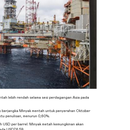
ntah
lebih rendah selama sesi perdagangan Asia pada
k
berjangka
Minyak mentah
untuk penyerahan Oktober
tu penulisan, menurun 0,60%.
h USD per barrel.
Minyak metah
kemungkinan akan
ada USD76,59.