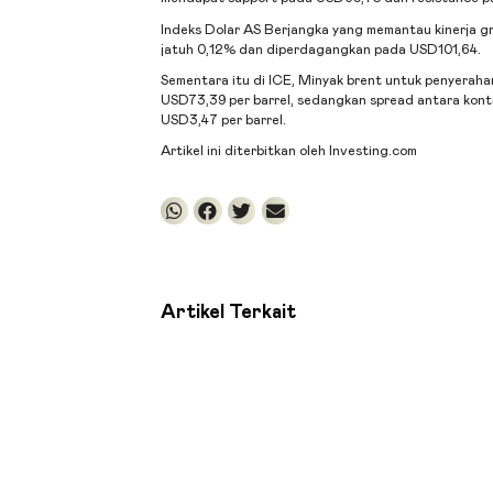
Indeks Dolar AS Berjangka yang memantau kinerja g
jatuh 0,12% dan diperdagangkan pada USD101,64.
Sementara itu di ICE,
Minyak brent
untuk penyeraha
USD73,39 per barrel, sedangkan spread antara kon
USD3,47 per barrel.
Artikel ini diterbitkan oleh Investing.com
Artikel Terkait