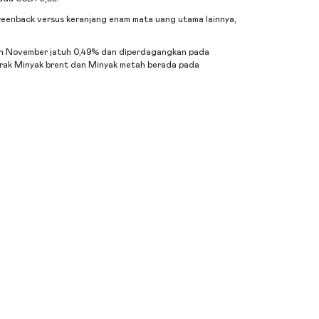
reenback versus keranjang enam mata uang utama lainnya,
n November jatuh 0,49% dan diperdagangkan pada
trak
Minyak brent
dan
Minyak metah
berada pada