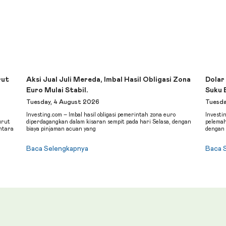
rut
Aksi Jual Juli Mereda, Imbal Hasil Obligasi Zona
Dolar
Euro Mulai Stabil.
Suku 
Tuesday, 4 August 2026
Tuesda
Investing.com – Imbal hasil obligasi pemerintah zona euro
Investi
urut
diperdagangkan dalam kisaran sempit pada hari Selasa, dengan
pelemah
ntara
biaya pinjaman acuan yang
dengan 
Baca Selengkapnya
Baca 