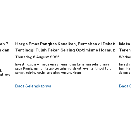
ah 7
Harga Emas Pangkas Kenaikan, Bertahan di Dekat
Mata 
n dan
Tertinggi Tujuh Pekan Seiring Optimisme Hormuz
Teren
Thursday, 6 August 2026
Wednes
Investing.com – Harga emas memangkas kenaikan sebelumnya
Investi
pada Kamis, namun tetap bertahan di dekat level tertinggi tujuh
hari Ra
ak
pekan, seiring optimisme atas kemungkinan
dalam 
at level
Baca Selengkapnya
Baca 