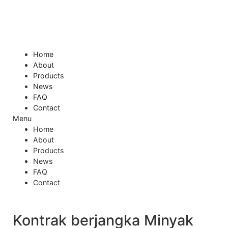
Skip
to
content
Home
About
Products
News
FAQ
Contact
Menu
Home
About
Products
News
FAQ
Contact
Kontrak berjangka Minyak