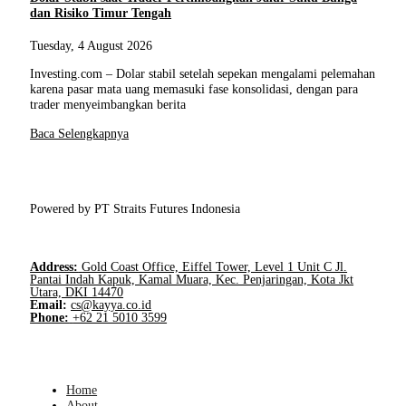
dan Risiko Timur Tengah
Tuesday, 4 August 2026
Investing.com – Dolar stabil setelah sepekan mengalami pelemahan
karena pasar mata uang memasuki fase konsolidasi, dengan para
trader menyeimbangkan berita
Baca Selengkapnya
Powered by PT Straits Futures Indonesia
Address:
Gold Coast Office, Eiffel Tower, Level 1 Unit C Jl.
Pantai Indah Kapuk, Kamal Muara, Kec. Penjaringan, Kota Jkt
Utara, DKI 14470
Email:
cs@kayya.co.id
Phone:
+62 21 5010 3599
Home
About