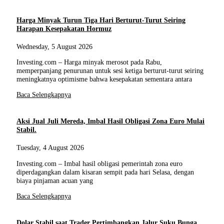
Harga Minyak Turun Tiga Hari Berturut-Turut Seiring
Harapan Kesepakatan Hormuz
Wednesday, 5 August 2026
Investing.com – Harga minyak merosot pada Rabu,
memperpanjang penurunan untuk sesi ketiga berturut-turut seiring
meningkatnya optimisme bahwa kesepakatan sementara antara
Baca Selengkapnya
Aksi Jual Juli Mereda, Imbal Hasil Obligasi Zona Euro Mulai
Stabil.
Tuesday, 4 August 2026
Investing.com – Imbal hasil obligasi pemerintah zona euro
diperdagangkan dalam kisaran sempit pada hari Selasa, dengan
biaya pinjaman acuan yang
Baca Selengkapnya
Dolar Stabil saat Trader Pertimbangkan Jalur Suku Bunga