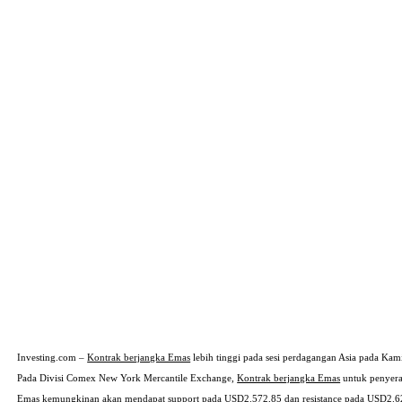
Investing.com –
Kontrak berjangka Emas
lebih tinggi pada sesi perdagangan Asia pada Kami
Pada Divisi Comex New York Mercantile Exchange,
Kontrak berjangka Emas
untuk penyera
Emas
kemungkinan akan mendapat support pada USD2.572,85 dan resistance pada USD2.6