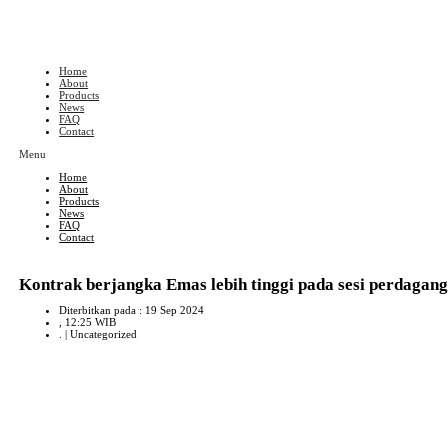
Skip
to
content
Home
About
Products
News
FAQ
Contact
Menu
Home
About
Products
News
FAQ
Contact
Kontrak berjangka Emas lebih tinggi pada sesi perdagang
Diterbitkan pada : 19 Sep 2024
, 12:25 WIB
. |
Uncategorized