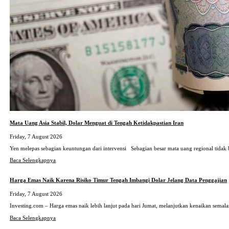
Mata Uang Asia Stabil, Dolar Menguat di Tengah Ketidakpastian Iran
Friday, 7 August 2026
Yen melepas sebagian keuntungan dari intervensi Sebagian besar mata uang regional tidak
Baca Selengkapnya
Harga Emas Naik Karena Risiko Timur Tengah Imbangi Dolar Jelang Data Penggajian
Friday, 7 August 2026
Investing.com – Harga emas naik lebih lanjut pada hari Jumat, melanjutkan kenaikan sema
Baca Selengkapnya