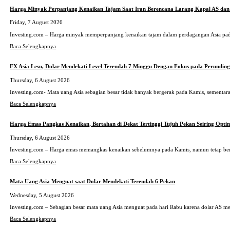
Harga Minyak Perpanjang Kenaikan Tajam Saat Iran Berencana Larang Kapal AS dan 
Friday, 7 August 2026
Investing.com – Harga minyak memperpanjang kenaikan tajam dalam perdagangan Asia pada
Baca Selengkapnya
FX Asia Lesu, Dolar Mendekati Level Terendah 7 Minggu Dengan Fokus pada Perundin
Thursday, 6 August 2026
Investing.com- Mata uang Asia sebagian besar tidak banyak bergerak pada Kamis, sementara 
Baca Selengkapnya
Harga Emas Pangkas Kenaikan, Bertahan di Dekat Tertinggi Tujuh Pekan Seiring Opt
Thursday, 6 August 2026
Investing.com – Harga emas memangkas kenaikan sebelumnya pada Kamis, namun tetap bertah
Baca Selengkapnya
Mata Uang Asia Menguat saat Dolar Mendekati Terendah 6 Pekan
Wednesday, 5 August 2026
Investing.com – Sebagian besar mata uang Asia menguat pada hari Rabu karena dolar AS m
Baca Selengkapnya