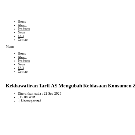
Skip
to
content
Home
About
Products
News
FAQ
Contact
Menu
Home
About
Products
News
FAQ
Contact
Kekhawatiran Tarif AS Mengubah Kebiasaan Konsumen 
Diterbitkan pada : 22 Sep 2025
, 15:08 WIB
. |
Uncategorized