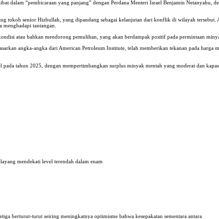
 terlibat dalam “pembicaraan yang panjang” dengan Perdana Menteri Israel Benjamin Netanyahu,
tokoh senior Hizbullah, yang dipandang sebagai kelanjutan dari konflik di wilayah tersebut. 
ta menghadapi tantangan.
 kondisi atau bahkan mendorong pemulihan, yang akan berdampak positif pada permintaan miny
dasarkan angka-angka dari American Petroleum Institute, telah memberikan tekanan pada harga 
l pada tahun 2025, dengan mempertimbangkan surplus minyak mentah yang moderat dan kapasit
elayang mendekati level terendah dalam enam
iga berturut-turut seiring meningkatnya optimisme bahwa kesepakatan sementara antara