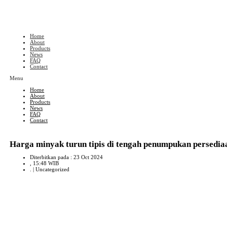
Skip
to
content
Home
About
Products
News
FAQ
Contact
Menu
Home
About
Products
News
FAQ
Contact
Harga minyak turun tipis di tengah penumpukan persedi
Diterbitkan pada : 23 Oct 2024
, 15:48 WIB
. |
Uncategorized