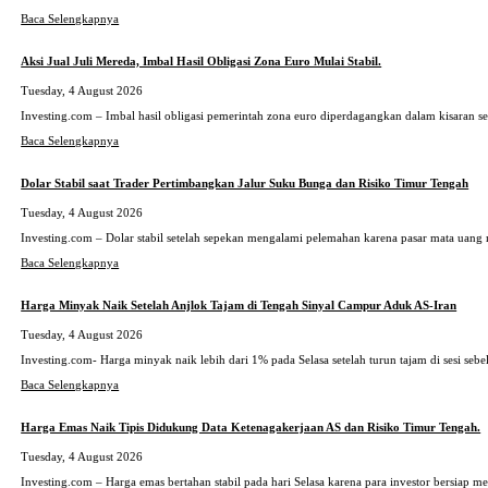
Baca Selengkapnya
Aksi Jual Juli Mereda, Imbal Hasil Obligasi Zona Euro Mulai Stabil.
Tuesday, 4 August 2026
Investing.com – Imbal hasil obligasi pemerintah zona euro diperdagangkan dalam kisaran s
Baca Selengkapnya
Dolar Stabil saat Trader Pertimbangkan Jalur Suku Bunga dan Risiko Timur Tengah
Tuesday, 4 August 2026
Investing.com – Dolar stabil setelah sepekan mengalami pelemahan karena pasar mata uang
Baca Selengkapnya
Harga Minyak Naik Setelah Anjlok Tajam di Tengah Sinyal Campur Aduk AS-Iran
Tuesday, 4 August 2026
Investing.com- Harga minyak naik lebih dari 1% pada Selasa setelah turun tajam di sesi seb
Baca Selengkapnya
Harga Emas Naik Tipis Didukung Data Ketenagakerjaan AS dan Risiko Timur Tengah.
Tuesday, 4 August 2026
Investing.com – Harga emas bertahan stabil pada hari Selasa karena para investor bersiap m