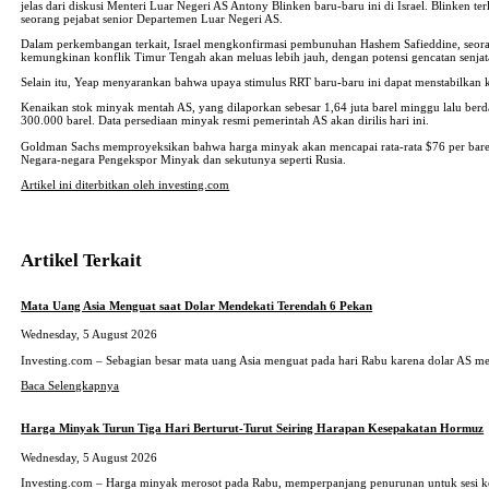
jelas dari diskusi Menteri Luar Negeri AS Antony Blinken baru-baru ini di Israel. Blinken
seorang pejabat senior Departemen Luar Negeri AS.
Dalam perkembangan terkait, Israel mengkonfirmasi pembunuhan Hashem Safieddine, seorang 
kemungkinan konflik Timur Tengah akan meluas lebih jauh, dengan potensi gencatan senja
Selain itu, Yeap menyarankan bahwa upaya stimulus RRT baru-baru ini dapat menstabilkan
Kenaikan stok minyak mentah AS, yang dilaporkan sebesar 1,64 juta barel minggu lalu ber
300.000 barel. Data persediaan minyak resmi pemerintah AS akan dirilis hari ini.
Goldman Sachs memproyeksikan bahwa harga minyak akan mencapai rata-rata $76 per bare
Negara-negara Pengekspor Minyak dan sekutunya seperti Rusia.
Artikel ini diterbitkan oleh investing.com
Artikel Terkait
Mata Uang Asia Menguat saat Dolar Mendekati Terendah 6 Pekan
Wednesday, 5 August 2026
Investing.com – Sebagian besar mata uang Asia menguat pada hari Rabu karena dolar AS m
Baca Selengkapnya
Harga Minyak Turun Tiga Hari Berturut-Turut Seiring Harapan Kesepakatan Hormuz
Wednesday, 5 August 2026
Investing.com – Harga minyak merosot pada Rabu, memperpanjang penurunan untuk sesi ket