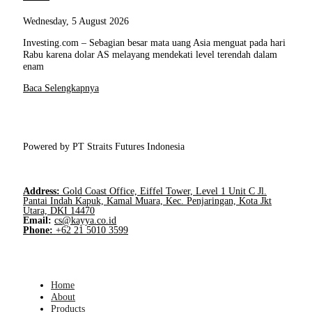
Wednesday, 5 August 2026
Investing.com – Sebagian besar mata uang Asia menguat pada hari
Rabu karena dolar AS melayang mendekati level terendah dalam
enam
Baca Selengkapnya
Powered by PT Straits Futures Indonesia
Address:
Gold Coast Office, Eiffel Tower, Level 1 Unit C Jl.
Pantai Indah Kapuk, Kamal Muara, Kec. Penjaringan, Kota Jkt
Utara, DKI 14470
Email:
cs@kayya.co.id
Phone:
+62 21 5010 3599
Home
About
Products