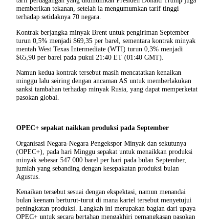
tarif perdagangan yang diumumkan Presiden Donald Trump juga
memberikan tekanan, setelah ia mengumumkan tarif tinggi
terhadap setidaknya 70 negara.
Kontrak berjangka minyak Brent untuk pengiriman September
turun 0,5% menjadi $69,35 per barel, sementara kontrak minyak
mentah West Texas Intermediate (WTI) turun 0,3% menjadi
$65,90 per barel pada pukul 21:40 ET (01:40 GMT).
Namun kedua kontrak tersebut masih mencatatkan kenaikan
minggu lalu seiring dengan ancaman AS untuk memberlakukan
sanksi tambahan terhadap minyak Rusia, yang dapat memperketat
pasokan global.
OPEC+ sepakat naikkan produksi pada September
Organisasi Negara-Negara Pengekspor Minyak dan sekutunya
(OPEC+), pada hari Minggu sepakat untuk menaikkan produksi
minyak sebesar 547.000 barel per hari pada bulan September,
jumlah yang sebanding dengan kesepakatan produksi bulan
Agustus.
Kenaikan tersebut sesuai dengan ekspektasi, namun menandai
bulan keenam berturut-turut di mana kartel tersebut menyetujui
peningkatan produksi. Langkah ini merupakan bagian dari upaya
OPEC+ untuk secara bertahap mengakhiri pemangkasan pasokan