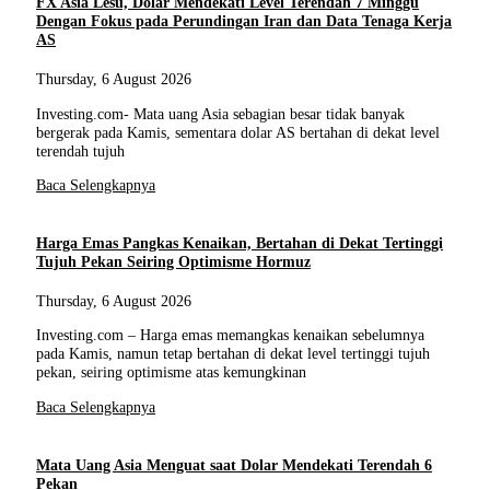
FX Asia Lesu, Dolar Mendekati Level Terendah 7 Minggu
Dengan Fokus pada Perundingan Iran dan Data Tenaga Kerja
AS
Thursday, 6 August 2026
Investing.com- Mata uang Asia sebagian besar tidak banyak
bergerak pada Kamis, sementara dolar AS bertahan di dekat level
terendah tujuh
Baca Selengkapnya
Harga Emas Pangkas Kenaikan, Bertahan di Dekat Tertinggi
Tujuh Pekan Seiring Optimisme Hormuz
Thursday, 6 August 2026
Investing.com – Harga emas memangkas kenaikan sebelumnya
pada Kamis, namun tetap bertahan di dekat level tertinggi tujuh
pekan, seiring optimisme atas kemungkinan
Baca Selengkapnya
Mata Uang Asia Menguat saat Dolar Mendekati Terendah 6
Pekan