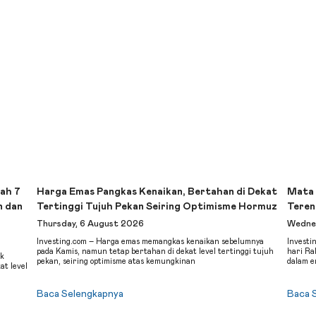
ah 7
Harga Emas Pangkas Kenaikan, Bertahan di Dekat
Mata 
n dan
Tertinggi Tujuh Pekan Seiring Optimisme Hormuz
Teren
Thursday, 6 August 2026
Wednes
Investing.com – Harga emas memangkas kenaikan sebelumnya
Investi
pada Kamis, namun tetap bertahan di dekat level tertinggi tujuh
hari Ra
ak
pekan, seiring optimisme atas kemungkinan
dalam 
at level
Baca Selengkapnya
Baca 