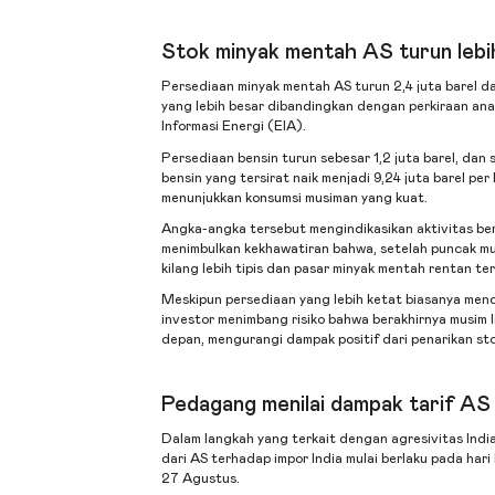
Stok minyak mentah AS turun lebih
Persediaan minyak mentah AS turun 2,4 juta barel 
yang lebih besar dibandingkan dengan perkiraan anal
Informasi Energi (EIA).
Persediaan bensin turun sebesar 1,2 juta barel, dan s
bensin yang tersirat naik menjadi 9,24 juta barel per
menunjukkan konsumsi musiman yang kuat.
Angka-angka tersebut mengindikasikan aktivitas be
menimbulkan kekhawatiran bahwa, setelah puncak mu
kilang lebih tipis dan pasar minyak mentah rentan t
Meskipun persediaan yang lebih ketat biasanya men
investor menimbang risiko bahwa berakhirnya musim 
depan, mengurangi dampak positif dari penarikan sto
Pedagang menilai dampak tarif AS
Dalam langkah yang terkait dengan agresivitas Indi
dari AS terhadap impor India mulai berlaku pada ha
27 Agustus.