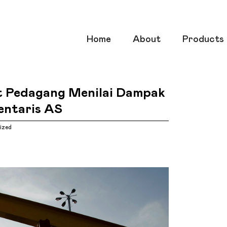
Home
About
Products
t Pedagang Menilai Dampak
ventaris AS
ized