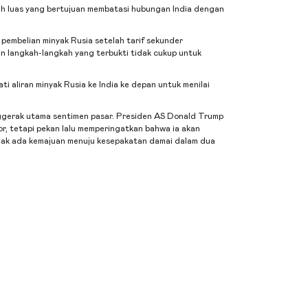
ih luas yang bertujuan membatasi hubungan India dengan
embelian minyak Rusia setelah tarif sekunder
an langkah-langkah yang terbukti tidak cukup untuk
i aliran minyak Rusia ke India ke depan untuk menilai
enggerak utama sentimen pasar. Presiden AS Donald Trump
or, tetapi pekan lalu memperingatkan bahwa ia akan
dak ada kemajuan menuju kesepakatan damai dalam dua