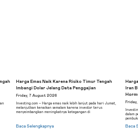
engah
Harga Emas Naik Karena Risiko Timur Tengah
Harga
Imbangi Dolar Jelang Data Penggajian
Iran 
Horm
Friday, 7 August 2026
Friday
ian
Investing.com – Harga emas naik lebih lanjut pada hari Jumat,
melanjutkan kenaikan semalam karena investor terus
Investi
menyeimbangkan meningkatnya ketegangan di
dalam p
pembuk
Baca Selengkapnya
Baca 