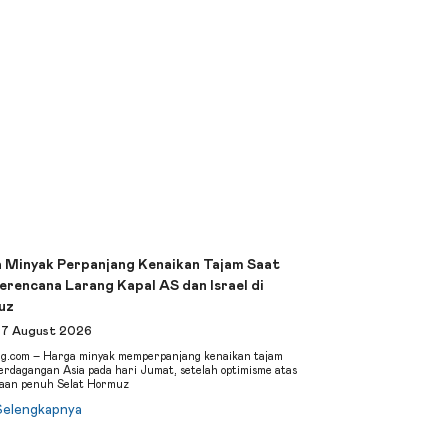
 Minyak Perpanjang Kenaikan Tajam Saat
Berencana Larang Kapal AS dan Israel di
uz
, 7 August 2026
ng.com – Harga minyak memperpanjang kenaikan tajam
erdagangan Asia pada hari Jumat, setelah optimisme atas
aan penuh Selat Hormuz
Selengkapnya