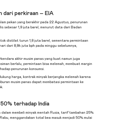
 dari perkiraan – EIA
dalam pekan yang berakhir pada 22 Agustus, penurunan
is sebesar 1,9 juta barel, menurut data dari Badan
tok distilat turun 1,8 juta barel, sementara permintaan
 hari dari 8,84 juta bph pada minggu sebelumnya,
rkendara akhir musim panas yang kuat namun juga
siman berlalu, permintaan bisa melemah, membuat margin
erhadap penurunan konsumsi.
dukung harga, kontrak minyak berjangka melemah karena
liburan musim panas dapat membatasi permintaan ke
k.
 50% terhadap India
a dalam membeli minyak mentah Rusia, tarif tambahan 25%
ri Rabu, menggandakan total bea masuk menjadi 50% mulai