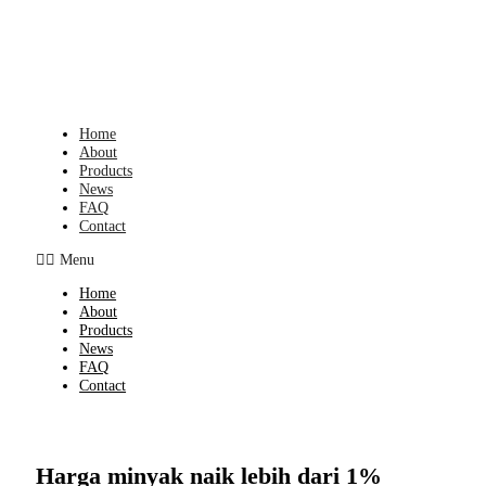
Skip
to
content
Home
About
Products
News
FAQ
Contact
Menu
Home
About
Products
News
FAQ
Contact
Harga minyak naik lebih dari 1%