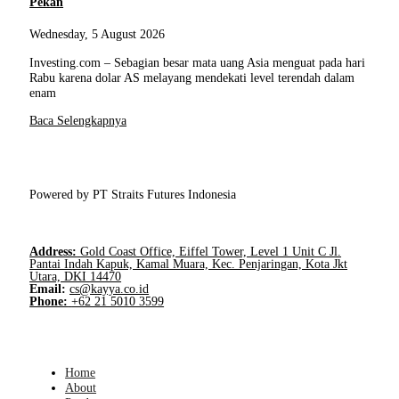
Pekan
Wednesday, 5 August 2026
Investing.com – Sebagian besar mata uang Asia menguat pada hari
Rabu karena dolar AS melayang mendekati level terendah dalam
enam
Baca Selengkapnya
Powered by PT Straits Futures Indonesia
Address:
Gold Coast Office, Eiffel Tower, Level 1 Unit C Jl.
Pantai Indah Kapuk, Kamal Muara, Kec. Penjaringan, Kota Jkt
Utara, DKI 14470
Email:
cs@kayya.co.id
Phone:
+62 21 5010 3599
Home
About