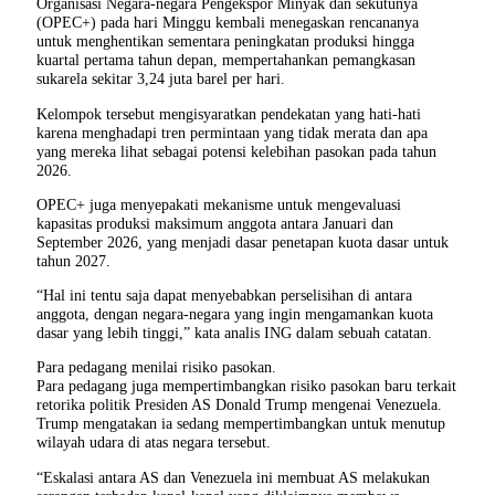
Organisasi Negara-negara Pengekspor Minyak dan sekutunya
(OPEC+) pada hari Minggu kembali menegaskan rencananya
untuk menghentikan sementara peningkatan produksi hingga
kuartal pertama tahun depan, mempertahankan pemangkasan
sukarela sekitar 3,24 juta barel per hari.
Kelompok tersebut mengisyaratkan pendekatan yang hati-hati
karena menghadapi tren permintaan yang tidak merata dan apa
yang mereka lihat sebagai potensi kelebihan pasokan pada tahun
2026.
OPEC+ juga menyepakati mekanisme untuk mengevaluasi
kapasitas produksi maksimum anggota antara Januari dan
September 2026, yang menjadi dasar penetapan kuota dasar untuk
tahun 2027.
“Hal ini tentu saja dapat menyebabkan perselisihan di antara
anggota, dengan negara-negara yang ingin mengamankan kuota
dasar yang lebih tinggi,” kata analis ING dalam sebuah catatan.
Para pedagang menilai risiko pasokan.
Para pedagang juga mempertimbangkan risiko pasokan baru terkait
retorika politik Presiden AS Donald Trump mengenai Venezuela.
Trump mengatakan ia sedang mempertimbangkan untuk menutup
wilayah udara di atas negara tersebut.
“Eskalasi antara AS dan Venezuela ini membuat AS melakukan