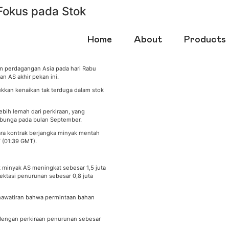
Fokus pada Stok
Home
About
Products
am perdagangan Asia pada hari Rabu
an AS akhir pekan ini.
ukkan kenaikan tak terduga dalam stok
ebih lemah dari perkiraan, yang
bunga pada bulan September.
tara kontrak berjangka minyak mentah
T (01:39 GMT).
 minyak AS meningkat sebesar 1,5 juta
ektasi penurunan sebesar 0,8 juta
khawatiran bahwa permintaan bahan
u, dengan perkiraan penurunan sebesar