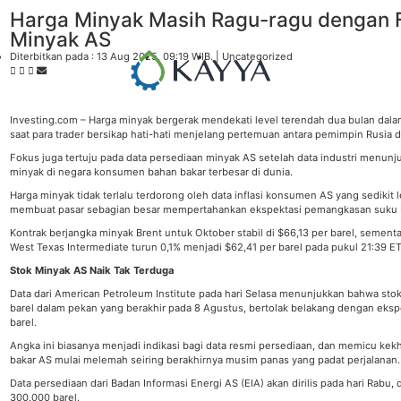
Harga Minyak Masih Ragu-ragu dengan 
Minyak AS
Diterbitkan pada : 13 Aug 2025
, 09:19 WIB
. |
Uncategorized
Investing.com – Harga minyak bergerak mendekati level terendah dua bulan dal
saat para trader bersikap hati-hati menjelang pertemuan antara pemimpin Rusia d
Fokus juga tertuju pada data persediaan minyak AS setelah data industri menunj
minyak di negara konsumen bahan bakar terbesar di dunia.
Harga minyak tidak terlalu terdorong oleh data inflasi konsumen AS yang sedikit l
membuat pasar sebagian besar mempertahankan ekspektasi pemangkasan suku 
Kontrak berjangka minyak Brent untuk Oktober stabil di $66,13 per barel, semen
West Texas Intermediate turun 0,1% menjadi $62,41 per barel pada pukul 21:39 E
Stok Minyak AS Naik Tak Terduga
Data dari American Petroleum Institute pada hari Selasa menunjukkan bahwa stok
barel dalam pekan yang berakhir pada 8 Agustus, bertolak belakang dengan eksp
barel.
Angka ini biasanya menjadi indikasi bagi data resmi persediaan, dan memicu ke
bakar AS mulai melemah seiring berakhirnya musim panas yang padat perjalanan.
Data persediaan dari Badan Informasi Energi AS (EIA) akan dirilis pada hari Rab
300.000 barel.