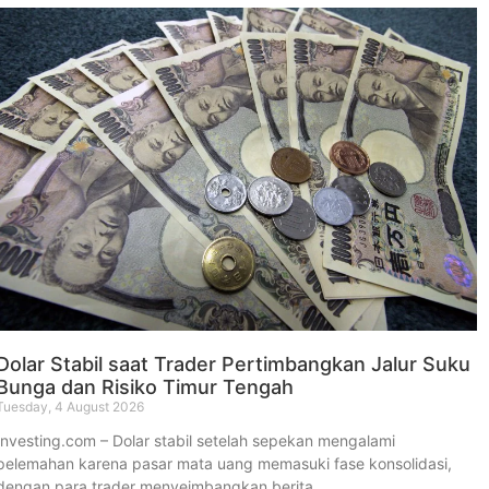
Dolar Stabil saat Trader Pertimbangkan Jalur Suku
Bunga dan Risiko Timur Tengah
Tuesday, 4 August 2026
Investing.com – Dolar stabil setelah sepekan mengalami
pelemahan karena pasar mata uang memasuki fase konsolidasi,
dengan para trader menyeimbangkan berita