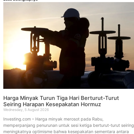
Harga Minyak Turun Tiga Hari Berturut-Turut
Seiring Harapan Kesepakatan Hormuz
Wednesday, 5 August 2026
Investing.com – Harga minyak merosot pada Rabu,
memperpanjang penurunan untuk sesi ketiga berturut-turut seirin
meningkatnya optimisme bahwa kesepakatan sementara antara