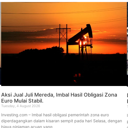
Aksi Jual Juli Mereda, Imbal Hasil Obligasi Zona
Euro Mulai Stabil.
Tuesday, 4 August 2026
Investing.com – Imbal hasil obligasi pemerintah zona euro
g
diperdagangkan dalam kisaran sempit pada hari Selasa, dengan
biaya pinjaman acuan yang