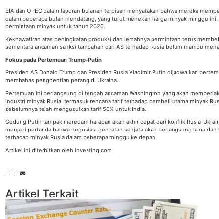
EIA dan OPEC dalam laporan bulanan terpisah menyatakan bahwa mereka memper
dalam beberapa bulan mendatang, yang turut menekan harga minyak minggu ini. 
permintaan minyak untuk tahun 2026.
Kekhawatiran atas peningkatan produksi dan lemahnya permintaan terus membeba
sementara ancaman sanksi tambahan dari AS terhadap Rusia belum mampu men
Fokus pada Pertemuan Trump-Putin
Presiden AS Donald Trump dan Presiden Rusia Vladimir Putin dijadwalkan bertemu
membahas penghentian perang di Ukraina.
Pertemuan ini berlangsung di tengah ancaman Washington yang akan memberlaku
industri minyak Rusia, termasuk rencana tarif terhadap pembeli utama minyak Ru
sebelumnya telah mengusulkan tarif 50% untuk India.
Gedung Putih tampak meredam harapan akan akhir cepat dari konflik Rusia-Ukrain
menjadi pertanda bahwa negosiasi gencatan senjata akan berlangsung lama da
terhadap minyak Rusia dalam beberapa minggu ke depan.
Artikel ini diterbitkan oleh investing.com
Artikel Terkait