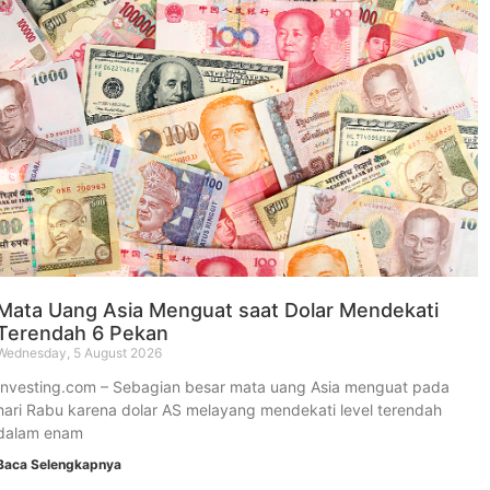
Mata Uang Asia Menguat saat Dolar Mendekati
Terendah 6 Pekan
Wednesday, 5 August 2026
Investing.com – Sebagian besar mata uang Asia menguat pada
hari Rabu karena dolar AS melayang mendekati level terendah
dalam enam
Baca Selengkapnya