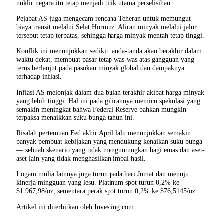
nuklir negara itu tetap menjadi titik utama perselisihan.
Pejabat AS juga mengecam rencana Teheran untuk memungut
biaya transit melalui Selat Hormuz. Aliran minyak melalui jalur
tersebut tetap terbatas, sehingga harga minyak mentah tetap tinggi.
Konflik ini menunjukkan sedikit tanda-tanda akan berakhir dalam
waktu dekat, membuat pasar tetap was-was atas gangguan yang
terus berlanjut pada pasokan minyak global dan dampaknya
terhadap inflasi.
Inflasi AS melonjak dalam dua bulan terakhir akibat harga minyak
yang lebih tinggi. Hal ini pada gilirannya memicu spekulasi yang
semakin meningkat bahwa Federal Reserve bahkan mungkin
terpaksa menaikkan suku bunga tahun ini.
Risalah pertemuan Fed akhir April lalu menunjukkan semakin
banyak pembuat kebijakan yang mendukung kenaikan suku bunga
— sebuah skenario yang tidak menguntungkan bagi emas dan aset-
aset lain yang tidak menghasilkan imbal hasil.
Logam mulia lainnya juga turun pada hari Jumat dan menuju
kinerja mingguan yang lesu. Platinum spot turun 0,2% ke
$1.967,98/oz, sementara perak spot turun 0,2% ke $76,5145/oz.
Artikel ini diterbitkan oleh Investing.com