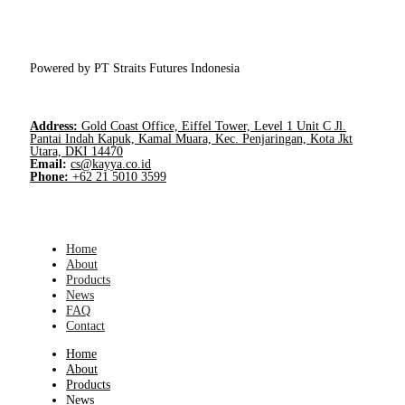
Powered by PT Straits Futures Indonesia
Address:
Gold Coast Office, Eiffel Tower, Level 1 Unit C Jl.
Pantai Indah Kapuk, Kamal Muara, Kec. Penjaringan, Kota Jkt
Utara, DKI 14470
Email:
cs@kayya.co.id
Phone:
+62 21 5010 3599
Home
About
Products
News
FAQ
Contact
Home
About
Products
News