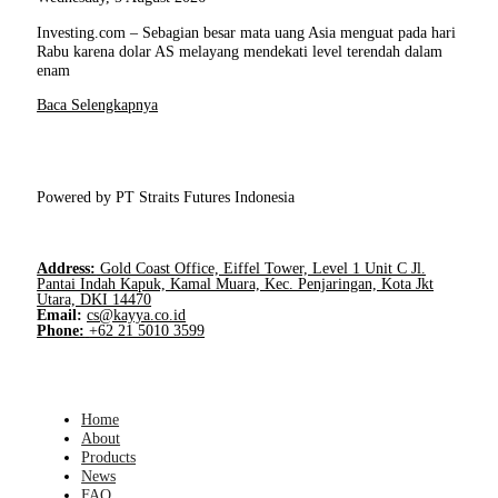
Investing.com – Sebagian besar mata uang Asia menguat pada hari
Rabu karena dolar AS melayang mendekati level terendah dalam
enam
Baca Selengkapnya
Powered by PT Straits Futures Indonesia
Address:
Gold Coast Office, Eiffel Tower, Level 1 Unit C Jl.
Pantai Indah Kapuk, Kamal Muara, Kec. Penjaringan, Kota Jkt
Utara, DKI 14470
Email:
cs@kayya.co.id
Phone:
+62 21 5010 3599
Home
About
Products
News
FAQ