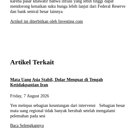
karena pasar khawatir bahwa inflasi yang lebih tinggi dapat
mendorong kenaikan suku bunga lebih lanjut dari Federal Reserve
dan bank sentral besar lainnya.
Artikel ini diterbitkan oleh Investing.com
Artikel Terkait
Mata Uang Asia Stabil, Dolar Menguat di Tengah
Ketidakpastian Iran
Friday, 7 August 2026
Yen melepas sebagian keuntungan dari intervensi Sebagian besar
mata uang regional tidak banyak berubah setelah mengalami
pelemahan pada sesi
Baca Selengkapnya