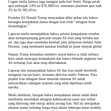
Logam mulia lainnya juga menguat pada hari Senin. Harga perak
spot melonjak 3,8% ke $78,3865/oz, sementara platinum spot naik
2% ke $1.965,45/oz.
Presiden AS Donald Trump menyatakan akhir pekan lalu bahwa
kerangka kesepakatan damai dengan Iran telah “sebagian besar
dirundingkan.”
Laporan media menunjukkan bahwa potensi kesepakatan tersebut
akan memperpanjang gencatan senjata AS-Iran yang berlaku saat
ini, dan juga akan membuka kembali jalur pelayaran melalui Selat
Hormuz, yang membantu pasokan kembali ke pasar minyak global.
Namun Trump kemudian memberi sinyal bahwa ia tidak terburu-
buru untuk mencapai kesepakatan dan bahwa blokade angkatan laut
AS terhadap Iran akan tetap diberlakukan.
Laporan lain menunjukkan bahwa AS dan Iran masih berselisih
mengenai isu-isu kunci, terutama aktivitas nuklir Teheran. Para
pejabat Iran sebagian besar menolak tuntutan AS untuk
menyerahkan cadangan uranium yang telah diperkaya milik
mereka.
Meski demikian, harapan bahwa kesepakatan damai sudah dekat
membantu meredakan sebagian kekhawatiran pasar atas inflasi
yang didorong oleh energi akibat perang Iran. Hal ini merupakan
tekanan utama terhadap harga emas dalam beberapa bulan terakhir,