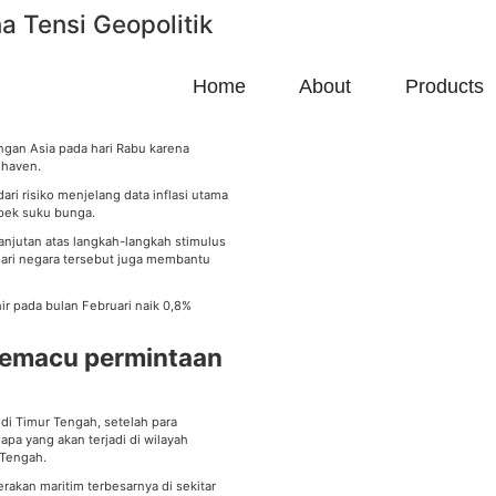
a Tensi Geopolitik
Home
About
Products
angan Asia pada hari Rabu karena
 haven.
ri risiko menjelang data inflasi utama
pek suku bunga.
anjutan atas langkah-langkah stimulus
dari negara tersebut juga membantu
ir pada bulan Februari naik 0,8%
memacu permintaan
di Timur Tengah, setelah para
a yang akan terjadi di wilayah
 Tengah.
akan maritim terbesarnya di sekitar