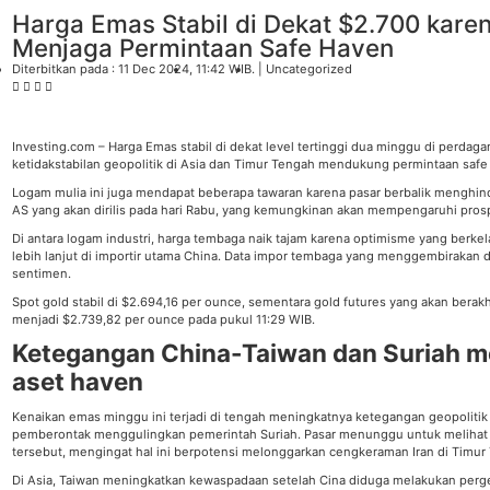
Harga Emas Stabil di Dekat $2.700 karen
Menjaga Permintaan Safe Haven
Diterbitkan pada : 11 Dec 2024
, 11:42 WIB
. |
Uncategorized
Investing.com – Harga Emas stabil di dekat level tertinggi dua minggu di perdag
ketidakstabilan geopolitik di Asia dan Timur Tengah mendukung permintaan safe
Logam mulia ini juga mendapat beberapa tawaran karena pasar berbalik menghinda
AS yang akan dirilis pada hari Rabu, yang kemungkinan akan mempengaruhi pros
Di antara logam industri, harga tembaga naik tajam karena optimisme yang berkel
lebih lanjut di importir utama China. Data impor tembaga yang menggembirakan 
sentimen.
Spot gold
stabil di $2.694,16 per ounce, sementara
gold futures
yang akan berakh
menjadi $2.739,82 per ounce pada pukul 11:29 WIB.
Ketegangan China-Taiwan dan Suriah 
aset haven
Kenaikan emas minggu ini terjadi di tengah meningkatnya ketegangan geopolitik 
pemberontak menggulingkan pemerintah Suriah. Pasar menunggu untuk melihat ap
tersebut, mengingat hal ini berpotensi melonggarkan cengkeraman Iran di Timur
Di Asia, Taiwan meningkatkan kewaspadaan setelah Cina diduga melakukan perger