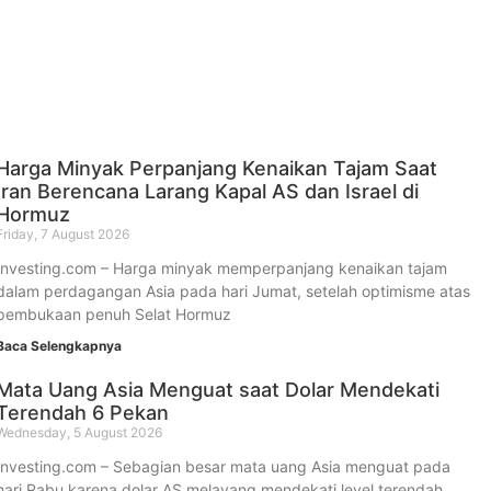
Harga Minyak Perpanjang Kenaikan Tajam Saat
Iran Berencana Larang Kapal AS dan Israel di
Hormuz
Friday, 7 August 2026
Investing.com – Harga minyak memperpanjang kenaikan tajam
dalam perdagangan Asia pada hari Jumat, setelah optimisme atas
pembukaan penuh Selat Hormuz
Baca Selengkapnya
Mata Uang Asia Menguat saat Dolar Mendekati
Terendah 6 Pekan
Wednesday, 5 August 2026
Investing.com – Sebagian besar mata uang Asia menguat pada
hari Rabu karena dolar AS melayang mendekati level terendah