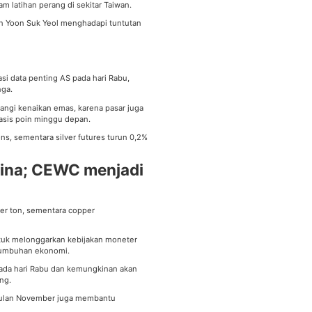
am latihan perang di sekitar Taiwan.
den Yoon Suk Yeol menghadapi tuntutan
pasi data penting AS pada hari Rabu,
nga.
ngi kenaikan emas, karena pasar juga
sis poin
minggu depan.
ons, sementara
silver futures
turun 0,2%
ina; CEWC menjadi
per ton, sementara
copper
ntuk melonggarkan kebijakan moneter
tumbuhan ekonomi.
 pada hari Rabu dan kemungkinan akan
ng.
bulan November juga membantu