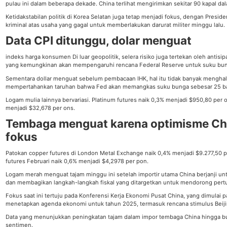
pulau ini dalam beberapa dekade. China terlihat mengirimkan sekitar 90 kapal dal
Ketidakstabilan politik di Korea Selatan juga tetap menjadi fokus, dengan Presi
kriminal atas usaha yang gagal untuk memberlakukan darurat militer minggu lalu.
Data CPI ditunggu, dolar menguat
indeks harga konsumen
Di luar geopolitik, selera risiko juga tertekan oleh antisi
yang kemungkinan akan mempengaruhi rencana Federal Reserve untuk suku bu
Sementara
dollar
menguat sebelum pembacaan IHK, hal itu tidak banyak menghala
mempertahankan taruhan bahwa Fed akan
memangkas suku bunga sebesar 25 ba
Logam mulia lainnya bervariasi.
Platinum futures
naik 0,3% menjadi $950,80 per 
menjadi $32,678 per ons.
Tembaga menguat karena optimisme Ch
fokus
Patokan
copper futures
di London Metal Exchange naik 0,4% menjadi $9.277,50 
futures
Februari naik 0,6% menjadi $4,2978 per pon.
Logam merah menguat tajam minggu ini setelah importir utama China berjanji u
dan membagikan langkah-langkah fiskal yang ditargetkan untuk mendorong per
Fokus saat ini tertuju pada Konferensi Kerja Ekonomi Pusat China, yang dimulai
menetapkan agenda ekonomi untuk tahun 2025, termasuk rencana stimulus Beiji
Data yang menunjukkan peningkatan tajam dalam impor tembaga China hingga 
sentimen.