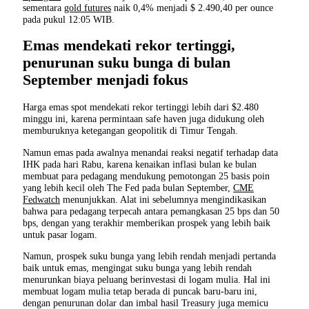
sementara
gold futures
naik 0,4% menjadi $ 2.490,40 per ounce
pada pukul 12:05 WIB.
Emas mendekati rekor tertinggi,
penurunan suku bunga di bulan
September menjadi fokus
Harga emas spot mendekati rekor tertinggi lebih dari $2.480
minggu ini, karena permintaan safe haven juga didukung oleh
memburuknya ketegangan geopolitik di Timur Tengah.
Namun emas pada awalnya menandai reaksi negatif terhadap data
IHK pada hari Rabu, karena kenaikan inflasi bulan ke bulan
membuat para pedagang mendukung pemotongan 25 basis poin
yang lebih kecil oleh The Fed pada bulan September,
CME
Fedwatch
menunjukkan. Alat ini sebelumnya mengindikasikan
bahwa para pedagang terpecah antara pemangkasan 25 bps dan 50
bps, dengan yang terakhir memberikan prospek yang lebih baik
untuk pasar logam.
Namun, prospek suku bunga yang lebih rendah menjadi pertanda
baik untuk emas, mengingat suku bunga yang lebih rendah
menurunkan biaya peluang berinvestasi di logam mulia. Hal ini
membuat logam mulia tetap berada di puncak baru-baru ini,
dengan penurunan dolar dan imbal hasil Treasury juga memicu