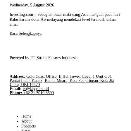
Wednesday, 5 August 2026
Investing.com – Sebagian besar mata uang Asia menguat pada hari
Rabu karena dolar AS melayang mendekati level terendah dalam
enam
Baca Selengkapnya
Powered by PT Straits Futures Indonesia
Address:
Gold Coast Office, Eiffel Tower, Level 1 Unit C Jl.
Pantai Indah Kapuk, Kamal Muara, Kec. Penjaringan, Kota Jkt
Utara, DKI 14470
Email:
cs@kayya.co.id
Phone:
+62 21 5010 3599
Home
About
Products
News