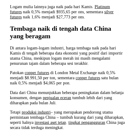
Logam mulia lainnya juga naik pada hari Kamis.
Platinum
futures
naik 0,5% menjadi $935,65 per ons, sementara
silver
futures
naik 1,6% menjadi $27,773 per ons.
Tembaga naik di tengah data China
yang beragam
Di antara logam-logam industri, harga tembaga naik pada hari
Kamis di tengah beberapa data ekonomi yang positif dari importir
utama China, meskipun logam merah ini masih mengalami
penurunan tajam dalam beberapa sesi terakhir.
Patokan
copper futures
di London Metal Exchange naik 0,5%
menjadi $8.991,50 per ton, sementara
copper futures
satu bulan
naik 0,5% menjadi $4,065 per pon.
Data dari China menunjukkan beberapa peningkatan dalam belanja
konsumen, dengan
penjualan eceran
tumbuh lebih dari yang
diharapkan pada bulan Juli.
Tetapi
produksi industri
– yang merupakan pendorong utama
permintaan tembaga China – tumbuh kurang dari yang diharapkan,
seperti halnya
investasi aset tetap
.
tingkat pengangguran
China juga
secara tidak terduga meningkat.