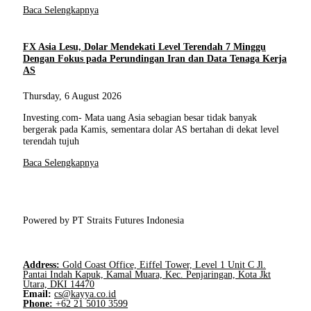
Baca Selengkapnya
FX Asia Lesu, Dolar Mendekati Level Terendah 7 Minggu
Dengan Fokus pada Perundingan Iran dan Data Tenaga Kerja
AS
Thursday, 6 August 2026
Investing.com- Mata uang Asia sebagian besar tidak banyak
bergerak pada Kamis, sementara dolar AS bertahan di dekat level
terendah tujuh
Baca Selengkapnya
Powered by PT Straits Futures Indonesia
Address:
Gold Coast Office, Eiffel Tower, Level 1 Unit C Jl.
Pantai Indah Kapuk, Kamal Muara, Kec. Penjaringan, Kota Jkt
Utara, DKI 14470
Email:
cs@kayya.co.id
Phone:
+62 21 5010 3599