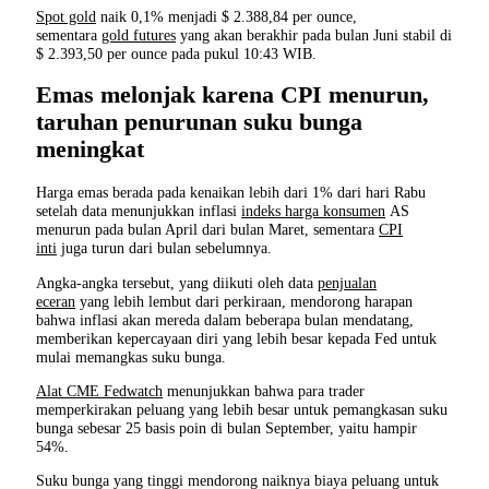
Spot gold
naik 0,1% menjadi $ 2.388,84 per ounce,
sementara
gold futures
yang akan berakhir pada bulan Juni stabil di
$ 2.393,50 per ounce pada pukul 10:43 WIB.
Emas melonjak karena CPI menurun,
taruhan penurunan suku bunga
meningkat
Harga emas berada pada kenaikan lebih dari 1% dari hari Rabu
setelah data menunjukkan inflasi
indeks harga konsumen
AS
menurun pada bulan April dari bulan Maret, sementara
CPI
inti
juga turun dari bulan sebelumnya.
Angka-angka tersebut, yang diikuti oleh data
penjualan
eceran
yang lebih lembut dari perkiraan, mendorong harapan
bahwa inflasi akan mereda dalam beberapa bulan mendatang,
memberikan kepercayaan diri yang lebih besar kepada Fed untuk
mulai memangkas suku bunga.
Alat CME Fedwatch
menunjukkan bahwa para trader
memperkirakan peluang yang lebih besar untuk pemangkasan suku
bunga sebesar 25 basis poin di bulan September, yaitu hampir
54%.
Suku bunga yang tinggi mendorong naiknya biaya peluang untuk