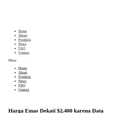
Skip
to
content
Home
About
Products
News
FAQ
Contact
Menu
Home
About
Products
News
FAQ
Contact
Harga Emas Dekati $2.400 karena Data