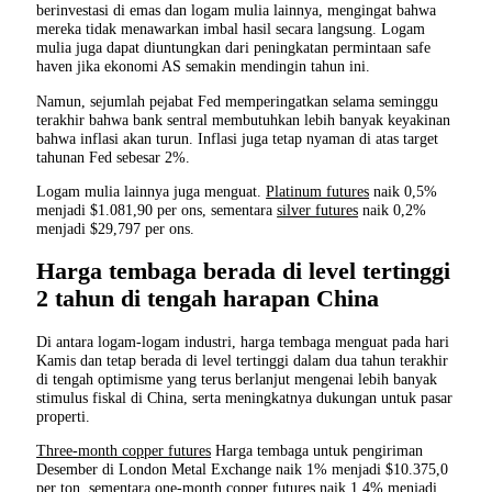
berinvestasi di emas dan logam mulia lainnya, mengingat bahwa
mereka tidak menawarkan imbal hasil secara langsung. Logam
mulia juga dapat diuntungkan dari peningkatan permintaan safe
haven jika ekonomi AS semakin mendingin tahun ini.
Namun, sejumlah pejabat Fed memperingatkan selama seminggu
terakhir bahwa bank sentral membutuhkan lebih banyak keyakinan
bahwa inflasi akan turun. Inflasi juga tetap nyaman di atas target
tahunan Fed sebesar 2%.
Logam mulia lainnya juga menguat.
Platinum futures
naik 0,5%
menjadi $1.081,90 per ons, sementara
silver futures
naik 0,2%
menjadi $29,797 per ons.
Harga tembaga berada di level tertinggi
2 tahun di tengah harapan China
Di antara logam-logam industri, harga tembaga menguat pada hari
Kamis dan tetap berada di level tertinggi dalam dua tahun terakhir
di tengah optimisme yang terus berlanjut mengenai lebih banyak
stimulus fiskal di China, serta meningkatnya dukungan untuk pasar
properti.
Three-month copper futures
Harga tembaga untuk pengiriman
Desember di London Metal Exchange naik 1% menjadi $10.375,0
per ton, sementara
one-month copper futures
naik 1,4% menjadi