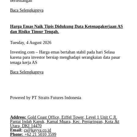
bertentangan
Baca Selengkapnya
Harga Emas Naik Tipis Didukung Data Ketenagakerjaan AS
dan Risiko Timur Tengah.
Tuesday, 4 August 2026
Investing.com – Harga emas bertahan stabil pada hari Selasa
karena para investor bersiap menghadapi serangkaian data pasar
tenaga kerja AS
Baca Selengkapnya
Powered by PT Straits Futures Indonesia
Address:
Gold Coast Office, Eiffel Tower, Level 1 Unit C Jl.
Pantai Indah Kapuk, Kamal Muara, Kec. Penjaringan, Kota Jkt
Utara, DKI 14470
Email:
cs@kayya.co.id
Phone:
+62 21 5010 3599