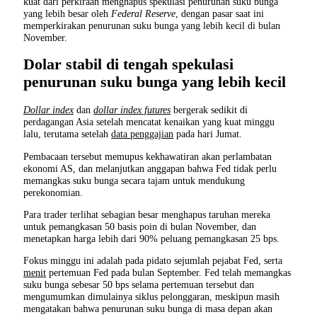
kuat dari perkiraan menghapus spekulasi penurunan suku bunga
yang lebih besar oleh
Federal Reserve
, dengan pasar saat ini
memperkirakan penurunan suku bunga yang lebih kecil di bulan
November.
Dolar stabil di tengah spekulasi
penurunan suku bunga yang lebih kecil
Dollar index
dan
dollar index futures
bergerak sedikit di
perdagangan Asia setelah mencatat kenaikan yang kuat minggu
lalu, terutama setelah
data penggajian
pada hari Jumat.
Pembacaan tersebut memupus kekhawatiran akan perlambatan
ekonomi AS, dan melanjutkan anggapan bahwa Fed tidak perlu
memangkas suku bunga secara tajam untuk mendukung
perekonomian.
Para trader terlihat sebagian besar menghapus taruhan mereka
untuk pemangkasan 50 basis poin di bulan November, dan
menetapkan harga lebih dari 90% peluang pemangkasan 25 bps.
Fokus minggu ini adalah pada pidato sejumlah pejabat Fed, serta
menit
pertemuan Fed pada bulan September. Fed telah memangkas
suku bunga sebesar 50 bps selama pertemuan tersebut dan
mengumumkan dimulainya siklus pelonggaran, meskipun masih
mengatakan bahwa penurunan suku bunga di masa depan akan