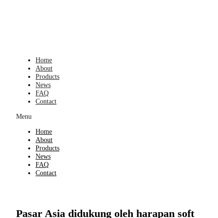
Skip
to
content
Home
About
Products
News
FAQ
Contact
Menu
Home
About
Products
News
FAQ
Contact
Pasar Asia didukung oleh harapan soft