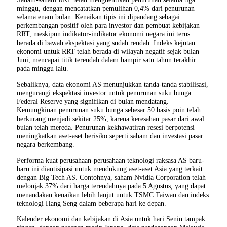
minggu, dengan mencatatkan pemulihan 0,4% dari penurunan
selama enam bulan. Kenaikan tipis ini dipandang sebagai
perkembangan positif oleh para investor dan pembuat kebijakan
RRT, meskipun indikator-indikator ekonomi negara ini terus
berada di bawah ekspektasi yang sudah rendah. Indeks kejutan
ekonomi untuk RRT telah berada di wilayah negatif sejak bulan
Juni, mencapai titik terendah dalam hampir satu tahun terakhir
pada minggu lalu.
Sebaliknya, data ekonomi AS menunjukkan tanda-tanda stabilisasi,
mengurangi ekspektasi investor untuk penurunan suku bunga
Federal Reserve yang signifikan di bulan mendatang.
Kemungkinan penurunan suku bunga sebesar 50 basis poin telah
berkurang menjadi sekitar 25%, karena keresahan pasar dari awal
bulan telah mereda. Penurunan kekhawatiran resesi berpotensi
meningkatkan aset-aset berisiko seperti saham dan investasi pasar
negara berkembang.
Performa kuat perusahaan-perusahaan teknologi raksasa AS baru-
baru ini diantisipasi untuk mendukung aset-aset Asia yang terkait
dengan Big Tech AS. Contohnya, saham Nvidia Corporation telah
melonjak 37% dari harga terendahnya pada 5 Agustus, yang dapat
menandakan kenaikan lebih lanjut untuk TSMC Taiwan dan indeks
teknologi Hang Seng dalam beberapa hari ke depan.
Kalender ekonomi dan kebijakan di Asia untuk hari Senin tampak