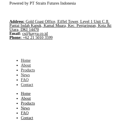
Powered by PT Straits Futures Indonesia
Address:
Gold Coast Office, Eiffel Tower, Level 1 Unit C Jl.
Pantai Indah Kapuk, Kamal Muara, Kec. Penjaringan, Kota Jkt
Utara, DKI 14470
Email:
cs@kayya.co.id
Phone:
+62 21 5010 3599
Home
About
Products
News
FAQ
Contact
Home
About
Products
News
FAQ
Contact