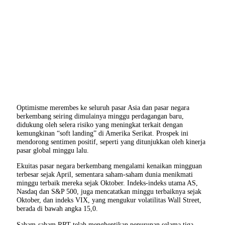
Optimisme merembes ke seluruh pasar Asia dan pasar negara
berkembang seiring dimulainya minggu perdagangan baru,
didukung oleh selera risiko yang meningkat terkait dengan
kemungkinan “soft landing” di Amerika Serikat. Prospek ini
mendorong sentimen positif, seperti yang ditunjukkan oleh kinerja
pasar global minggu lalu.
Ekuitas pasar negara berkembang mengalami kenaikan mingguan
terbesar sejak April, sementara saham-saham dunia menikmati
minggu terbaik mereka sejak Oktober. Indeks-indeks utama AS,
Nasdaq dan S&P 500, juga mencatatkan minggu terbaiknya sejak
Oktober, dan indeks VIX, yang mengukur volatilitas Wall Street,
berada di bawah angka 15,0.
Saham-saham RRT telah menghentikan penurunan selama tiga