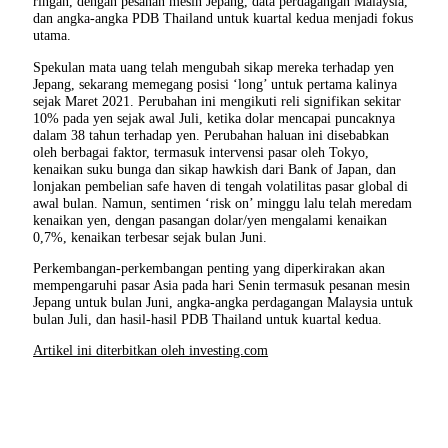
ringan, dengan pesanan mesin Jepang, data perdagangan Malaysia,
dan angka-angka PDB Thailand untuk kuartal kedua menjadi fokus
utama.
Spekulan mata uang telah mengubah sikap mereka terhadap yen
Jepang, sekarang memegang posisi ‘long’ untuk pertama kalinya
sejak Maret 2021. Perubahan ini mengikuti reli signifikan sekitar
10% pada yen sejak awal Juli, ketika dolar mencapai puncaknya
dalam 38 tahun terhadap yen. Perubahan haluan ini disebabkan
oleh berbagai faktor, termasuk intervensi pasar oleh Tokyo,
kenaikan suku bunga dan sikap hawkish dari Bank of Japan, dan
lonjakan pembelian safe haven di tengah volatilitas pasar global di
awal bulan. Namun, sentimen ‘risk on’ minggu lalu telah meredam
kenaikan yen, dengan pasangan dolar/yen mengalami kenaikan
0,7%, kenaikan terbesar sejak bulan Juni.
Perkembangan-perkembangan penting yang diperkirakan akan
mempengaruhi pasar Asia pada hari Senin termasuk pesanan mesin
Jepang untuk bulan Juni, angka-angka perdagangan Malaysia untuk
bulan Juli, dan hasil-hasil PDB Thailand untuk kuartal kedua.
Artikel ini diterbitkan oleh investing.com