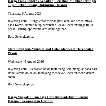
Harga Emas Pangkas Kenaikan, Bertahan di Dekat Tertinggi
Tujuh Pekan Seiring Optimisme Hormuz
Thursday, 6 August 2026
Investing.com – Harga emas memangkas kenaikan sebelumnya
pada Kamis, namun tetap bertahan di dekat level tertinggi tujuh
pekan, seiring optimisme atas kemungkinan
Baca Selengkapnya
Mata Uang Asia Menguat saat Dolar Mendekati Terendah 6
Pekan
Wednesday, 5 August 2026
Investing.com – Sebagian besar mata uang Asia menguat pada hari
Rabu karena dolar AS melayang mendekati level terendah dalam
enam
Baca Selengkapnya
Harga Minyak Turun Tiga Hari Berturut-Turut Seiring
Harapan Kesepakatan Hormuz