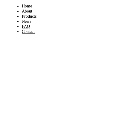
Home
About
Products
News
FAQ
Contact