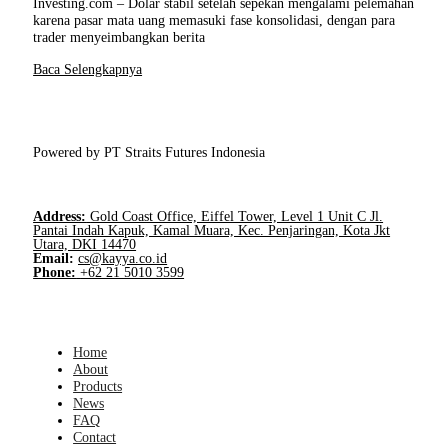
Investing.com – Dolar stabil setelah sepekan mengalami pelemahan
karena pasar mata uang memasuki fase konsolidasi, dengan para
trader menyeimbangkan berita
Baca Selengkapnya
Powered by PT Straits Futures Indonesia
Address:
Gold Coast Office, Eiffel Tower, Level 1 Unit C Jl.
Pantai Indah Kapuk, Kamal Muara, Kec. Penjaringan, Kota Jkt
Utara, DKI 14470
Email:
cs@kayya.co.id
Phone:
+62 21 5010 3599
Home
About
Products
News
FAQ
Contact