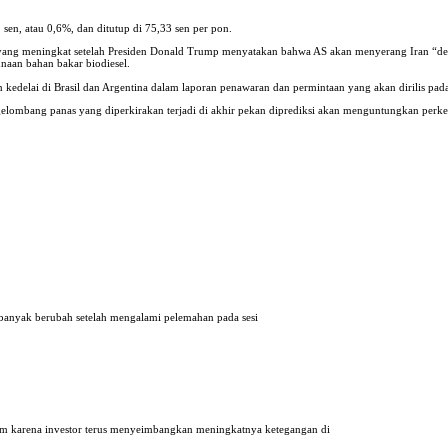
2 sen, atau 0,6%, dan ditutup di 75,33 sen per pon.
ng meningkat setelah Presiden Donald Trump menyatakan bahwa AS akan menyerang Iran “dengan 
aan bahan bakar biodiesel.
kedelai di Brasil dan Argentina dalam laporan penawaran dan permintaan yang akan dirilis pad
ah gelombang panas yang diperkirakan terjadi di akhir pekan diprediksi akan menguntungkan p
 banyak berubah setelah mengalami pelemahan pada sesi
lam karena investor terus menyeimbangkan meningkatnya ketegangan di