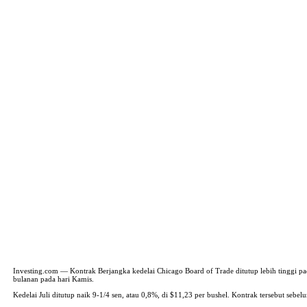
Investing.com — Kontrak Berjangka kedelai Chicago Board of Trade ditutup lebih tinggi pa
bulanan pada hari Kamis.
Kedelai Juli ditutup naik 9-1/4 sen, atau 0,8%, di $11,23 per bushel. Kontrak tersebut sebe