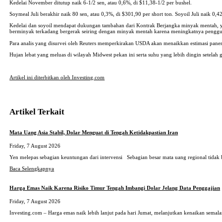
Kedelai November ditutup naik 6-1/2 sen, atau 0,6%, di $11,38-1/2 per bushel.
Soymeal Juli berakhir naik 80 sen, atau 0,3%, di $301,90 per short ton. Soyoil Juli naik 0,4
Kedelai dan soyoil mendapat dukungan tambahan dari Kontrak Berjangka minyak mentah, ya
berminyak terkadang bergerak seiring dengan minyak mentah karena meningkatnya penggun
Para analis yang disurvei oleh Reuters memperkirakan USDA akan menaikkan estimasi panen 
Hujan lebat yang meluas di wilayah Midwest pekan ini serta suhu yang lebih dingin setel
Artikel ini diterbitkan oleh Investing.com
Artikel Terkait
Mata Uang Asia Stabil, Dolar Menguat di Tengah Ketidakpastian Iran
Friday, 7 August 2026
Yen melepas sebagian keuntungan dari intervensi Sebagian besar mata uang regional tidak
Baca Selengkapnya
Harga Emas Naik Karena Risiko Timur Tengah Imbangi Dolar Jelang Data Penggajian
Friday, 7 August 2026
Investing.com – Harga emas naik lebih lanjut pada hari Jumat, melanjutkan kenaikan sema