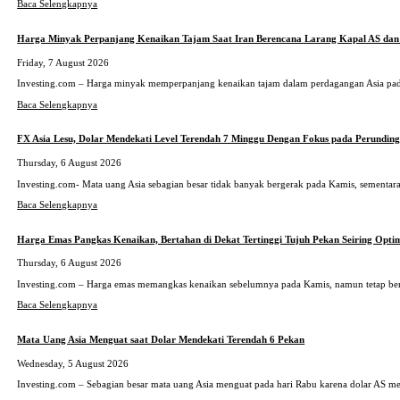
Baca Selengkapnya
Harga Minyak Perpanjang Kenaikan Tajam Saat Iran Berencana Larang Kapal AS dan 
Friday, 7 August 2026
Investing.com – Harga minyak memperpanjang kenaikan tajam dalam perdagangan Asia pada
Baca Selengkapnya
FX Asia Lesu, Dolar Mendekati Level Terendah 7 Minggu Dengan Fokus pada Perundin
Thursday, 6 August 2026
Investing.com- Mata uang Asia sebagian besar tidak banyak bergerak pada Kamis, sementara 
Baca Selengkapnya
Harga Emas Pangkas Kenaikan, Bertahan di Dekat Tertinggi Tujuh Pekan Seiring Opt
Thursday, 6 August 2026
Investing.com – Harga emas memangkas kenaikan sebelumnya pada Kamis, namun tetap bertah
Baca Selengkapnya
Mata Uang Asia Menguat saat Dolar Mendekati Terendah 6 Pekan
Wednesday, 5 August 2026
Investing.com – Sebagian besar mata uang Asia menguat pada hari Rabu karena dolar AS m