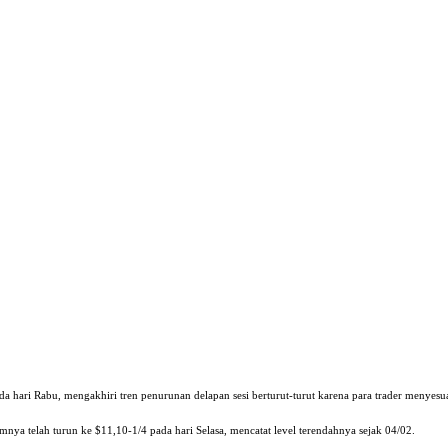
da hari Rabu, mengakhiri tren penurunan delapan sesi berturut-turut karena para trader menyes
lumnya telah turun ke $11,10-1/4 pada hari Selasa, mencatat level terendahnya sejak 04/02.