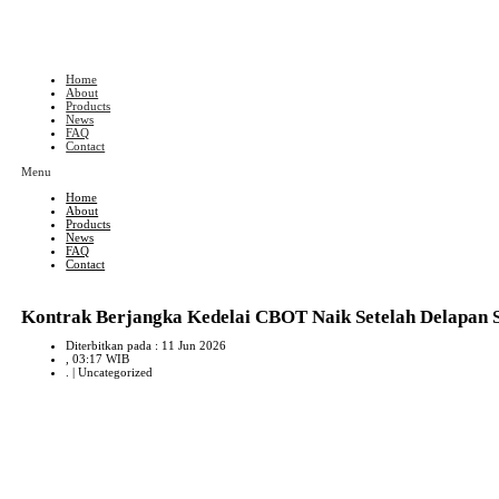
Skip
to
content
Home
About
Products
News
FAQ
Contact
Menu
Home
About
Products
News
FAQ
Contact
Kontrak Berjangka Kedelai CBOT Naik Setelah Delapan 
Diterbitkan pada : 11 Jun 2026
, 03:17 WIB
. |
Uncategorized