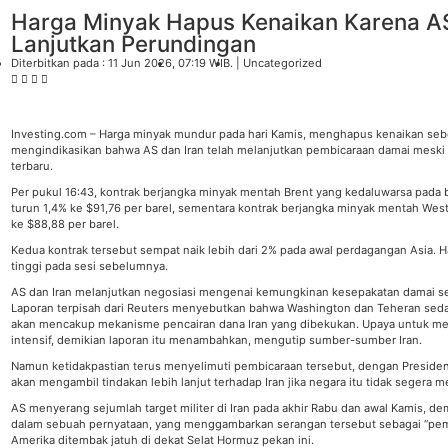
Harga Minyak Hapus Kenaikan Karena AS
Lanjutkan Perundingan
Diterbitkan pada : 11 Jun 2026
, 07:19 WIB
. |
Uncategorized
Investing.com – Harga minyak mundur pada hari Kamis, menghapus kenaikan seb
mengindikasikan bahwa AS dan Iran telah melanjutkan pembicaraan damai meski t
terbaru.
Per pukul 16:43, kontrak berjangka minyak mentah Brent yang kedaluwarsa pada 
turun 1,4% ke $91,76 per barel, sementara kontrak berjangka minyak mentah West
ke $88,88 per barel.
Kedua kontrak tersebut sempat naik lebih dari 2% pada awal perdagangan Asia. H
tinggi pada sesi sebelumnya.
AS dan Iran melanjutkan negosiasi mengenai kemungkinan kesepakatan damai s
Laporan terpisah dari Reuters menyebutkan bahwa Washington dan Teheran se
akan mencakup mekanisme pencairan dana Iran yang dibekukan. Upaya untuk me
intensif, demikian laporan itu menambahkan, mengutip sumber-sumber Iran.
Namun ketidakpastian terus menyelimuti pembicaraan tersebut, dengan Presid
akan mengambil tindakan lebih lanjut terhadap Iran jika negara itu tidak segera
AS menyerang sejumlah target militer di Iran pada akhir Rabu dan awal Kamis, 
dalam sebuah pernyataan, yang menggambarkan serangan tersebut sebagai “pemb
Amerika ditembak jatuh di dekat Selat Hormuz pekan ini.