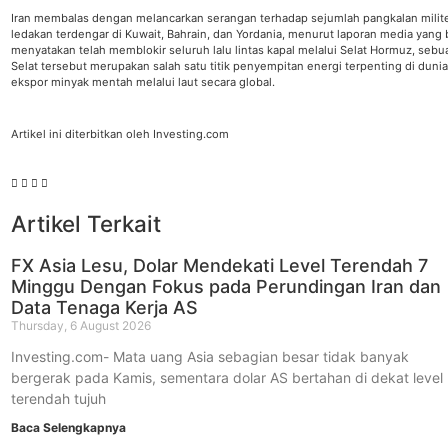
Iran membalas dengan melancarkan serangan terhadap sejumlah pangkalan milite
ledakan terdengar di Kuwait, Bahrain, dan Yordania, menurut laporan media yang b
menyatakan telah memblokir seluruh lalu lintas kapal melalui Selat Hormuz, se
Selat tersebut merupakan salah satu titik penyempitan energi terpenting di dunia
ekspor minyak mentah melalui laut secara global.
Artikel ini diterbitkan oleh Investing.com
Artikel Terkait
FX Asia Lesu, Dolar Mendekati Level Terendah 7
Minggu Dengan Fokus pada Perundingan Iran dan
Data Tenaga Kerja AS
Thursday, 6 August 2026
Investing.com- Mata uang Asia sebagian besar tidak banyak
bergerak pada Kamis, sementara dolar AS bertahan di dekat level
terendah tujuh
Baca Selengkapnya