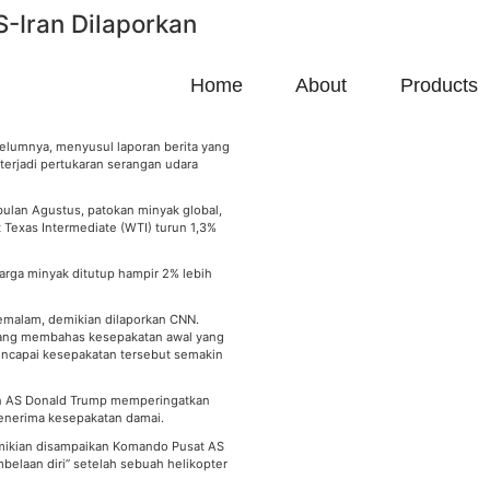
-Iran Dilaporkan
Home
About
Products
elumnya, menyusul laporan berita yang
erjadi pertukaran serangan udara
bulan Agustus, patokan minyak global,
 Texas Intermediate (WTI) turun 1,3%
arga minyak ditutup hampir 2% lebih
emalam, demikian dilaporkan CNN.
dang membahas kesepakatan awal yang
ncapai kesepakatan tersebut semakin
en AS Donald Trump memperingatkan
 menerima kesepakatan damai.
demikian disampaikan Komando Pusat AS
elaan diri” setelah sebuah helikopter