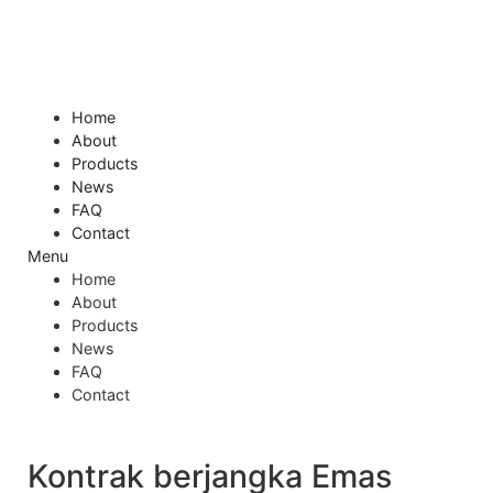
Skip
to
content
Home
About
Products
News
FAQ
Contact
Menu
Home
About
Products
News
FAQ
Contact
Kontrak berjangka Emas