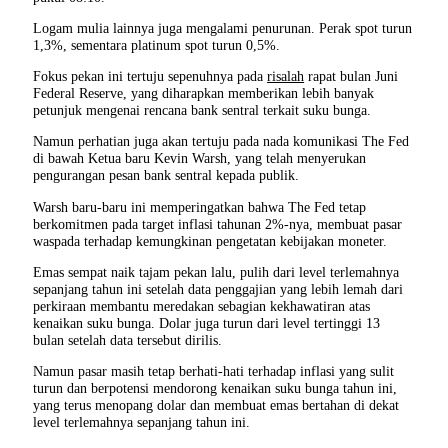
Logam mulia lainnya juga mengalami penurunan. Perak spot turun
1,3%, sementara platinum spot turun 0,5%.
Fokus pekan ini tertuju sepenuhnya pada
risalah
rapat bulan Juni
Federal Reserve, yang diharapkan memberikan lebih banyak
petunjuk mengenai rencana bank sentral terkait suku bunga.
Namun perhatian juga akan tertuju pada nada komunikasi The Fed
di bawah Ketua baru Kevin Warsh, yang telah menyerukan
pengurangan pesan bank sentral kepada publik.
Warsh baru-baru ini memperingatkan bahwa The Fed tetap
berkomitmen pada target inflasi tahunan 2%-nya, membuat pasar
waspada terhadap kemungkinan pengetatan kebijakan moneter.
Emas sempat naik tajam pekan lalu, pulih dari level terlemahnya
sepanjang tahun ini setelah data penggajian yang lebih lemah dari
perkiraan membantu meredakan sebagian kekhawatiran atas
kenaikan suku bunga. Dolar juga turun dari level tertinggi 13
bulan setelah data tersebut dirilis.
Namun pasar masih tetap berhati-hati terhadap inflasi yang sulit
turun dan berpotensi mendorong kenaikan suku bunga tahun ini,
yang terus menopang dolar dan membuat emas bertahan di dekat
level terlemahnya sepanjang tahun ini.