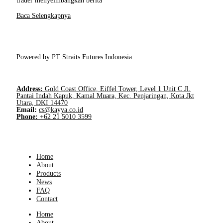
Baca Selengkapnya
Powered by PT Straits Futures Indonesia
Address:
Gold Coast Office, Eiffel Tower, Level 1 Unit C Jl.
Pantai Indah Kapuk, Kamal Muara, Kec. Penjaringan, Kota Jkt
Utara, DKI 14470
Email:
cs@kayya.co.id
Phone:
+62 21 5010 3599
Home
About
Products
News
FAQ
Contact
Home
About