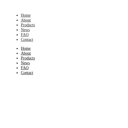
Home
About
Products
News
FAQ
Contact
Home
About
Products
News
FAQ
Contact