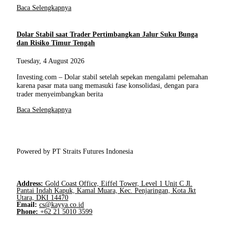
Baca Selengkapnya
Dolar Stabil saat Trader Pertimbangkan Jalur Suku Bunga
dan Risiko Timur Tengah
Tuesday, 4 August 2026
Investing.com – Dolar stabil setelah sepekan mengalami pelemahan
karena pasar mata uang memasuki fase konsolidasi, dengan para
trader menyeimbangkan berita
Baca Selengkapnya
Powered by PT Straits Futures Indonesia
Address:
Gold Coast Office, Eiffel Tower, Level 1 Unit C Jl.
Pantai Indah Kapuk, Kamal Muara, Kec. Penjaringan, Kota Jkt
Utara, DKI 14470
Email:
cs@kayya.co.id
Phone:
+62 21 5010 3599