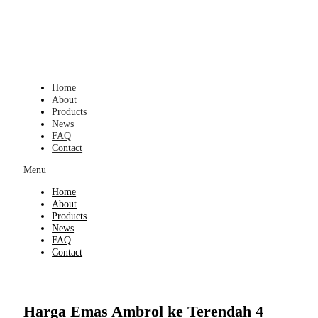
Skip
to
content
Home
About
Products
News
FAQ
Contact
Menu
Home
About
Products
News
FAQ
Contact
Harga Emas Ambrol ke Terendah 4