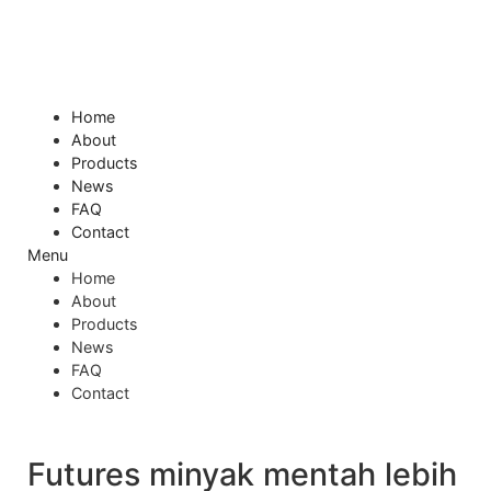
Skip
to
content
Home
About
Products
News
FAQ
Contact
Menu
Home
About
Products
News
FAQ
Contact
Futures minyak mentah lebih