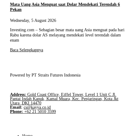
Mata Uang Asia Menguat saat Dolar Mendekati Terendah 6
Pekan
Wednesday, 5 August 2026
Investing.com – Sebagian besar mata uang Asia menguat pada hari
Rabu karena dolar AS melayang mendekati level terendah dalam
enam
Baca Selengkapnya
Powered by PT Straits Futures Indonesia
Address:
Gold Coast Office, Eiffel Tower, Level 1 Unit C Jl.
Pantai Indah Kapuk, Kamal Muara, Kec. Penjaringan, Kota Jkt
Utara, DKI 14470
Email:
cs@kayya.co.id
Phone:
+62 21 5010 3599
Home