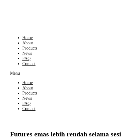
Skip
to
content
Home
About
Products
News
FAQ
Contact
Menu
Home
About
Products
News
FAQ
Contact
Futures emas lebih rendah selama sesi