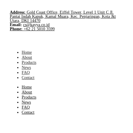
Address:
Gold Coast Office, Eiffel Tower, Level 1 Unit C Jl.
Pantai Indah Kapuk, Kamal Muara, Kec. Penjaringan, Kota Jkt
Utara, DKI 14470
Email:
cs@kayya.co.id
Phone:
+62 21 5010 3599
Home
About
Products
News
FAQ
Contact
Home
About
Products
News
FAQ
Contact