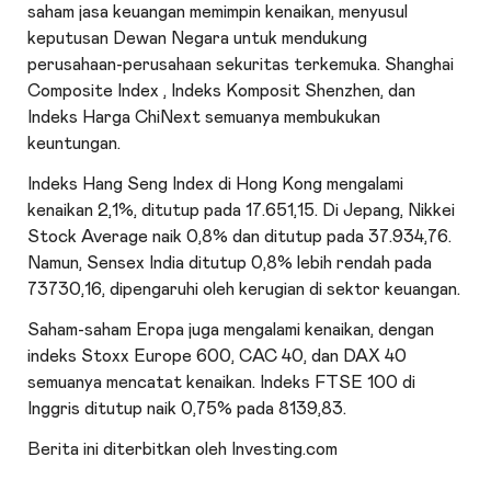
saham jasa keuangan memimpin kenaikan, menyusul
keputusan Dewan Negara untuk mendukung
perusahaan-perusahaan sekuritas terkemuka.
Shanghai
Composite Index
, Indeks Komposit Shenzhen, dan
Indeks Harga ChiNext semuanya membukukan
keuntungan.
Indeks
Hang Seng Index
di Hong Kong mengalami
kenaikan 2,1%, ditutup pada 17.651,15. Di Jepang, Nikkei
Stock Average naik 0,8% dan ditutup pada 37.934,76.
Namun, Sensex India ditutup 0,8% lebih rendah pada
73730,16, dipengaruhi oleh kerugian di sektor keuangan.
Saham-saham Eropa juga mengalami kenaikan, dengan
indeks
Stoxx Europe 600
,
CAC 40
, dan
DAX
40
semuanya mencatat kenaikan. Indeks
FTSE 100
di
Inggris ditutup naik 0,75% pada 8139,83.
Berita ini diterbitkan oleh Investing.com