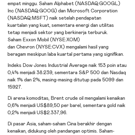
empat minggu. Saham Alphabet (NASDAQ:
GOOGL
)
Inc (NASDAQ:
GOOG
) dan Microsoft Corporation
(NASDAQ:
MSFT
) naik setelah
pendapatan
kuartalan
yang kuat, sementara energi dan utilitas
tetap menjadi sektor yang berkinerja terburuk.
Saham Exxon Mobil (NYSE:
XOM
)
dan Chevron (NYSE:
CVX
) mengalami hasil yang
beragam meskipun laba kuartal pertama yang signifikan.
Indeks
Dow Jones Industrial Average
naik 153 poin atau
0,4% menjadi 38.239, sementara S&P 500 dan Nasdaq
naik 1% dan 2%, masing-masing ditutup pada 5099 dan
15927.
Di arena komoditas,
Brent crude oil
mengalami kenaikan
0,6% menjadi US$89,50 per barel, sementara
gold
naik
0,2% menjadi US$2.337,96.
Di pasar Asia, saham-saham Cina berakhir dengan
kenaikan, didukung oleh pandangan optimis. Saham-