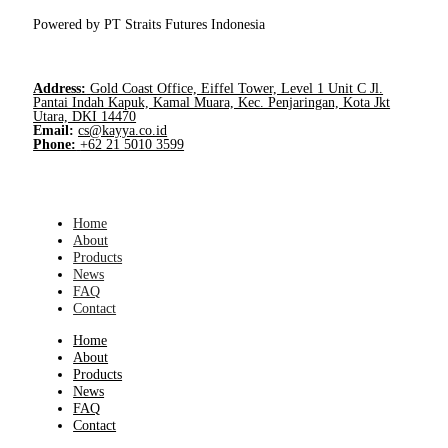
Powered by PT Straits Futures Indonesia
Address:
Gold Coast Office, Eiffel Tower, Level 1 Unit C Jl.
Pantai Indah Kapuk, Kamal Muara, Kec. Penjaringan, Kota Jkt
Utara, DKI 14470
Email:
cs@kayya.co.id
Phone:
+62 21 5010 3599
Home
About
Products
News
FAQ
Contact
Home
About
Products
News
FAQ
Contact