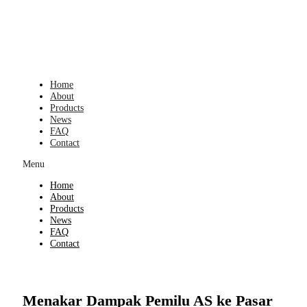
Skip
to
content
Home
About
Products
News
FAQ
Contact
Menu
Home
About
Products
News
FAQ
Contact
Menakar Dampak Pemilu AS ke Pasar