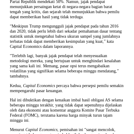
Partai Republik mendekati 50%. Namun, jajak pendapat
menunjukkan persaingan ketat di negara-negara bagian barat
tengah yang kritis, dan sejarah telah menunjukkan bahwa pemilu
dapat memberikan hasil yang tidak terduga.
“Meskipun Trump mengungguli jajak pendapat pada tahun 2016
dan 2020, tidak perlu lebih dari sekadar pemahaman dasar tentang
statistik untuk mengetahui bahwa ukuran sampel yang jumlahnya
terbatas tidak dapat memberikan kesimpulan yang kuat,” kata
Capital Economics dalam laporannya.
“Terlebih lagi, banyak jajak pendapat telah menyesuaikan
metodologi mereka, yang bertujuan untuk menghindari kesalahan
yang sama kali ini. Memang, pasar opsi terus mengabaikan
volatilitas yang signifikan selama beberapa minggu mendatang,”
tambahnya.
Kedua,
Capital Economics
percaya bahwa persepsi pemilu semakin
mempengaruhi pasar keuangan.
Hal ini dibuktikan dengan kenaikan imbal hasil obligasi AS selama
beberapa minggu terakhir, yang tidak dapat sepenuhnya dijelaskan
oleh data ekonomi atau komentar anggota Komite Pasar Terbuka
Federal (FOMC), terutama karena harga minyak turun tajam
minggu ini.
Menurut
Capital Economics
, pemisahan ini “sangat mencolok,