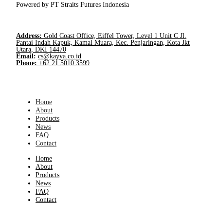
Powered by PT Straits Futures Indonesia
Address:
Gold Coast Office, Eiffel Tower, Level 1 Unit C Jl.
Pantai Indah Kapuk, Kamal Muara, Kec. Penjaringan, Kota Jkt
Utara, DKI 14470
Email:
cs@kayya.co.id
Phone:
+62 21 5010 3599
Home
About
Products
News
FAQ
Contact
Home
About
Products
News
FAQ
Contact