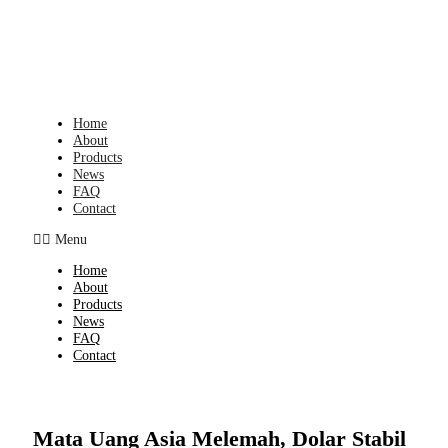
Skip
to
content
Home
About
Products
News
FAQ
Contact
Menu
Home
About
Products
News
FAQ
Contact
Mata Uang Asia Melemah, Dolar Stabil