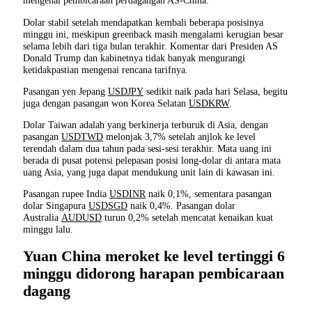
mengenai pembicaraan perdagangan AS-China.
Dolar stabil setelah mendapatkan kembali beberapa posisinya
minggu ini, meskipun greenback masih mengalami kerugian besar
selama lebih dari tiga bulan terakhir. Komentar dari Presiden AS
Donald Trump dan kabinetnya tidak banyak mengurangi
ketidakpastian mengenai rencana tarifnya.
Pasangan yen Jepang
USDJPY
sedikit naik pada hari Selasa, begitu
juga dengan pasangan won Korea Selatan
USDKRW
.
Dolar Taiwan adalah yang berkinerja terburuk di Asia, dengan
pasangan
USDTWD
melonjak 3,7% setelah anjlok ke level
terendah dalam dua tahun pada sesi-sesi terakhir. Mata uang ini
berada di pusat potensi pelepasan posisi long-dolar di antara mata
uang Asia, yang juga dapat mendukung unit lain di kawasan ini.
Pasangan rupee India
USDINR
naik 0,1%, sementara pasangan
dolar Singapura
USDSGD
naik 0,4%. Pasangan dolar
Australia
AUDUSD
turun 0,2% setelah mencatat kenaikan kuat
minggu lalu.
Yuan China meroket ke level tertinggi 6
minggu didorong harapan pembicaraan
dagang