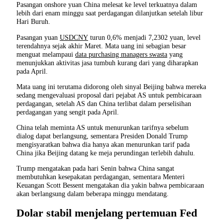
Pasangan onshore yuan China melesat ke level terkuatnya dalam
lebih dari enam minggu saat perdagangan dilanjutkan setelah libur
Hari Buruh.
Pasangan yuan
USDCNY
turun 0,6% menjadi 7,2302 yuan, level
terendahnya sejak akhir Maret. Mata uang ini sebagian besar
menguat melampaui
data purchasing managers swasta
yang
menunjukkan aktivitas jasa tumbuh kurang dari yang diharapkan
pada April.
Mata uang ini terutama didorong oleh sinyal Beijing bahwa mereka
sedang mengevaluasi proposal dari pejabat AS untuk pembicaraan
perdagangan, setelah AS dan China terlibat dalam perselisihan
perdagangan yang sengit pada April.
China telah meminta AS untuk menurunkan tarifnya sebelum
dialog dapat berlangsung, sementara Presiden Donald Trump
mengisyaratkan bahwa dia hanya akan menurunkan tarif pada
China jika Beijing datang ke meja perundingan terlebih dahulu.
Trump mengatakan pada hari Senin bahwa China sangat
membutuhkan kesepakatan perdagangan, sementara Menteri
Keuangan Scott Bessent mengatakan dia yakin bahwa pembicaraan
akan berlangsung dalam beberapa minggu mendatang.
Dolar stabil menjelang pertemuan Fed