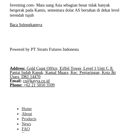
Investing.com- Mata uang Asia sebagian besar tidak banyak
bergerak pada Kamis, sementara dolar AS bertahan di dekat level
terendah tujuh
Baca Selengkapnya
Powered by PT Straits Futures Indonesia
Address:
Gold Coast Office, Eiffel Tower, Level 1 Unit C Jl.
Pantai Indah Kapuk, Kamal Muara, Kec. Penjaringan, Kota Jkt
Utara, DKI 14470
Email:
cs@kayya.co.id
Phone:
+62 21 5010 3599
Home
About
Products
News
FAQ