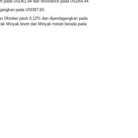
t pada USD61,94 dan resistance pada USD64,44.
dagangkan pada USD97,93.
n Oktober jatuh 0,12% dan diperdagangkan pada
trak
Minyak brent
dan
Minyak metah
berada pada