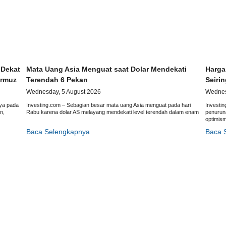
 Dekat
Mata Uang Asia Menguat saat Dolar Mendekati
Harga
ormuz
Terendah 6 Pekan
Seiri
Wednesday, 5 August 2026
Wednes
ya pada
Investing.com – Sebagian besar mata uang Asia menguat pada hari
Investi
n,
Rabu karena dolar AS melayang mendekati level terendah dalam enam
penuruna
optimis
Baca Selengkapnya
Baca 