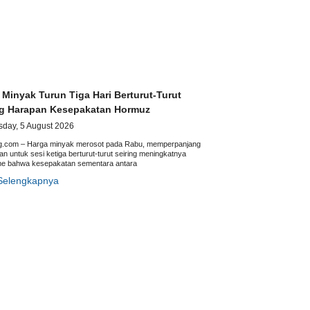
 Minyak Turun Tiga Hari Berturut-Turut
ng Harapan Kesepakatan Hormuz
day, 5 August 2026
ng.com – Harga minyak merosot pada Rabu, memperpanjang
n untuk sesi ketiga berturut-turut seiring meningkatnya
me bahwa kesepakatan sementara antara
Selengkapnya