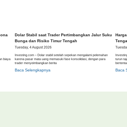
Zona
Dolar Stabil saat Trader Pertimbangkan Jalur Suku
Harga
Bunga dan Risiko Timur Tengah
Tenga
Tuesday, 4 August 2026
Tuesda
Investing.com – Dolar stabil setelah sepekan mengalami pelemahan
Investin
an biaya
karena pasar mata uang memasuki fase konsolidasi, dengan para
turun ta
trader menyeimbangkan berita
bertent
Baca Selengkapnya
Baca 