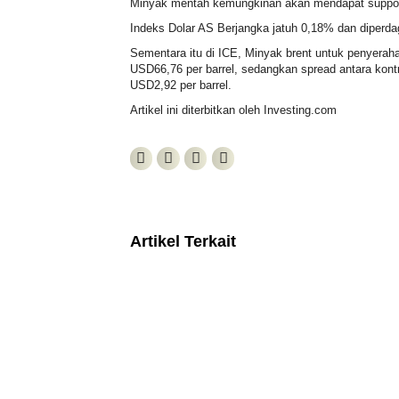
Minyak mentah
kemungkinan akan mendapat suppor
Indeks Dolar AS Berjangka jatuh 0,18% dan diper
Sementara itu di ICE,
Minyak brent
untuk penyeraha
USD66,76 per barrel, sedangkan spread antara kon
USD2,92 per barrel.
Artikel ini diterbitkan oleh Investing.com
Artikel Terkait