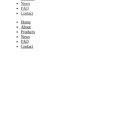
News
FAQ
Contact
Home
About
Products
News
FAQ
Contact