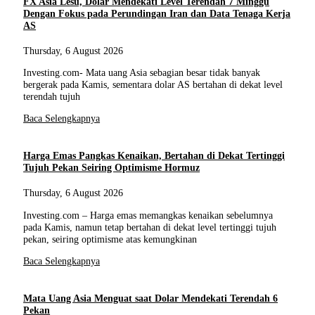
FX Asia Lesu, Dolar Mendekati Level Terendah 7 Minggu
Dengan Fokus pada Perundingan Iran dan Data Tenaga Kerja
AS
Thursday, 6 August 2026
Investing.com- Mata uang Asia sebagian besar tidak banyak
bergerak pada Kamis, sementara dolar AS bertahan di dekat level
terendah tujuh
Baca Selengkapnya
Harga Emas Pangkas Kenaikan, Bertahan di Dekat Tertinggi
Tujuh Pekan Seiring Optimisme Hormuz
Thursday, 6 August 2026
Investing.com – Harga emas memangkas kenaikan sebelumnya
pada Kamis, namun tetap bertahan di dekat level tertinggi tujuh
pekan, seiring optimisme atas kemungkinan
Baca Selengkapnya
Mata Uang Asia Menguat saat Dolar Mendekati Terendah 6
Pekan