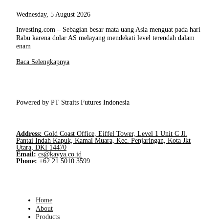
Wednesday, 5 August 2026
Investing.com – Sebagian besar mata uang Asia menguat pada hari
Rabu karena dolar AS melayang mendekati level terendah dalam
enam
Baca Selengkapnya
Powered by PT Straits Futures Indonesia
Address:
Gold Coast Office, Eiffel Tower, Level 1 Unit C Jl.
Pantai Indah Kapuk, Kamal Muara, Kec. Penjaringan, Kota Jkt
Utara, DKI 14470
Email:
cs@kayya.co.id
Phone:
+62 21 5010 3599
Home
About
Products