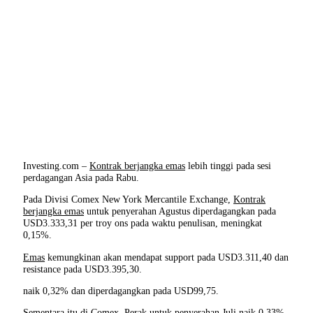
Investing.com –
Kontrak berjangka emas
lebih tinggi pada sesi
perdagangan Asia pada Rabu.
Pada Divisi Comex New York Mercantile Exchange,
Kontrak
berjangka emas
untuk penyerahan Agustus diperdagangkan pada
USD3.333,31 per troy ons pada waktu penulisan, meningkat
0,15%.
Emas
kemungkinan akan mendapat support pada USD3.311,40 dan
resistance pada USD3.395,30.
naik 0,32% dan diperdagangkan pada USD99,75.
Sementara itu di Comex,
Perak
untuk penyerahan Juli naik 0,33%