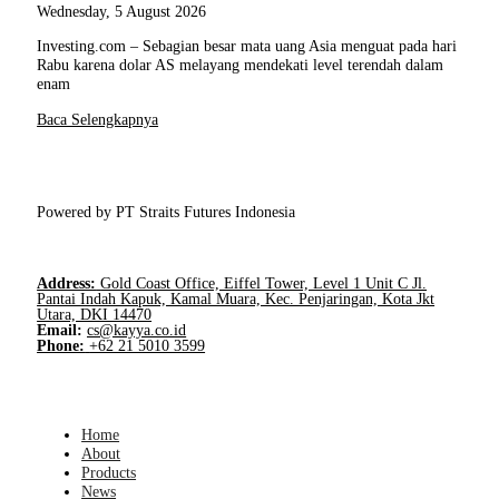
Wednesday, 5 August 2026
Investing.com – Sebagian besar mata uang Asia menguat pada hari
Rabu karena dolar AS melayang mendekati level terendah dalam
enam
Baca Selengkapnya
Powered by PT Straits Futures Indonesia
Address:
Gold Coast Office, Eiffel Tower, Level 1 Unit C Jl.
Pantai Indah Kapuk, Kamal Muara, Kec. Penjaringan, Kota Jkt
Utara, DKI 14470
Email:
cs@kayya.co.id
Phone:
+62 21 5010 3599
Home
About
Products
News