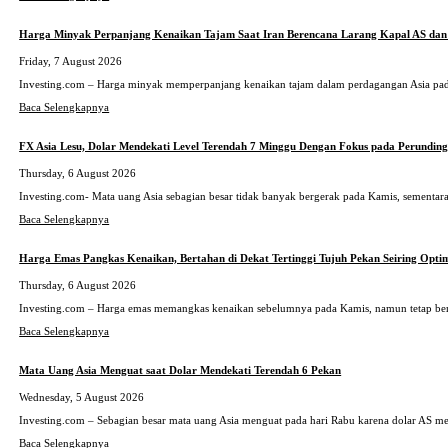
Harga Minyak Perpanjang Kenaikan Tajam Saat Iran Berencana Larang Kapal AS dan 
Friday, 7 August 2026
Investing.com – Harga minyak memperpanjang kenaikan tajam dalam perdagangan Asia pada
Baca Selengkapnya
FX Asia Lesu, Dolar Mendekati Level Terendah 7 Minggu Dengan Fokus pada Perundin
Thursday, 6 August 2026
Investing.com- Mata uang Asia sebagian besar tidak banyak bergerak pada Kamis, sementara 
Baca Selengkapnya
Harga Emas Pangkas Kenaikan, Bertahan di Dekat Tertinggi Tujuh Pekan Seiring Opt
Thursday, 6 August 2026
Investing.com – Harga emas memangkas kenaikan sebelumnya pada Kamis, namun tetap bertah
Baca Selengkapnya
Mata Uang Asia Menguat saat Dolar Mendekati Terendah 6 Pekan
Wednesday, 5 August 2026
Investing.com – Sebagian besar mata uang Asia menguat pada hari Rabu karena dolar AS m
Baca Selengkapnya