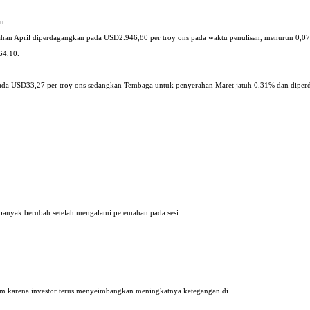
u.
han April diperdagangkan pada USD2.946,80 per troy ons pada waktu penulisan, menurun 0,0
64,10.
ada USD33,27 per troy ons sedangkan
Tembaga
untuk penyerahan Maret jatuh 0,31% dan dipe
 banyak berubah setelah mengalami pelemahan pada sesi
lam karena investor terus menyeimbangkan meningkatnya ketegangan di