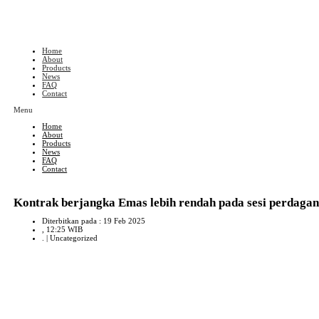
Skip
to
content
Home
About
Products
News
FAQ
Contact
Menu
Home
About
Products
News
FAQ
Contact
Kontrak berjangka Emas lebih rendah pada sesi perdagan
Diterbitkan pada : 19 Feb 2025
, 12:25 WIB
. |
Uncategorized