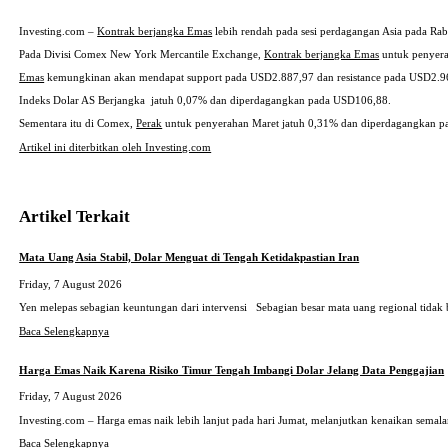
Investing.com –
Kontrak berjangka Emas
lebih rendah pada sesi perdagangan Asia pada Rab
Pada Divisi Comex New York Mercantile Exchange,
Kontrak berjangka Emas
untuk penyera
Emas
kemungkinan akan mendapat support pada USD2.887,97 dan resistance pada USD2.9
Indeks Dolar AS Berjangka jatuh 0,07% dan diperdagangkan pada USD106,88.
Sementara itu di Comex,
Perak
untuk penyerahan Maret jatuh 0,31% dan diperdagangkan p
Artikel ini diterbitkan oleh Investing.com
Artikel Terkait
Mata Uang Asia Stabil, Dolar Menguat di Tengah Ketidakpastian Iran
Friday, 7 August 2026
Yen melepas sebagian keuntungan dari intervensi Sebagian besar mata uang regional tidak
Baca Selengkapnya
Harga Emas Naik Karena Risiko Timur Tengah Imbangi Dolar Jelang Data Penggajian
Friday, 7 August 2026
Investing.com – Harga emas naik lebih lanjut pada hari Jumat, melanjutkan kenaikan sema
Baca Selengkapnya