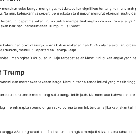
k menahan suku bunga, mengingat ketidakpastian signifikan tentang ke mana arah
u. Namun, kebijakannya seperti peningkatan tarif impor, menurut ekonom, justru d
erbaru ini dapat menekan Trump untuk mempertimbangkan kembali rencananya. “Tar
k akan baik bagi pemerintahan Trump,” tulis Sweet.
dan kebutuhan pokok lainnya. Harga bahan makanan naik 0,5% selama sebulan, diban
satu dekade, menurut Departemen Tenaga Kerja.
olatil, meningkat 0,4% bulan ini, laju tercepat sejak Maret. “Ini bukan angka yang 
if Trump
onomi dan meredakan tekanan harga. Namun, tanda-tanda inflasi yang masih tingg
erburu-buru untuk memotong suku bunga lebih jauh. Dia mencatat bahwa dampak re
agi mengharapkan pemotongan suku bunga tahun ini, terutama jika kebijakan tarif ba
tangga AS mengharapkan inflasi untuk meningkat menjadi 4,3% selama tahun depa