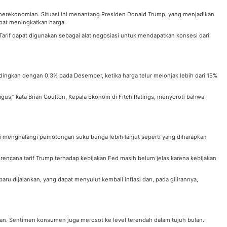
 perekonomian. Situasi ini menantang Presiden Donald Trump, yang menjadikan
apat meningkatkan harga.
if dapat digunakan sebagai alat negosiasi untuk mendapatkan konsesi dari
dingkan dengan 0,3% pada Desember, ketika harga telur melonjak lebih dari 15%
bagus,” kata Brian Coulton, Kepala Ekonom di Fitch Ratings, menyoroti bahwa
i menghalangi pemotongan suku bunga lebih lanjut seperti yang diharapkan
ncana tarif Trump terhadap kebijakan Fed masih belum jelas karena kebijakan
ru dijalankan, yang dapat menyulut kembali inflasi dan, pada gilirannya,
n. Sentimen konsumen juga merosot ke level terendah dalam tujuh bulan.