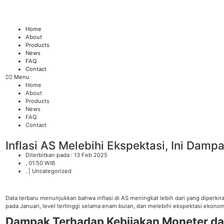
Skip
to
content
Home
About
Products
News
FAQ
Contact
Menu
Home
About
Products
News
FAQ
Contact
Inflasi AS Melebihi Ekspektasi, Ini Damp
Diterbitkan pada : 13 Feb 2025
, 01:50 WIB
. |
Uncategorized
Data terbaru menunjukkan bahwa inflasi di AS meningkat lebih dari yang diperkir
pada Januari, level tertinggi selama enam bulan, dan melebihi ekspektasi ekono
Dampak Terhadap Kebijakan Moneter dan