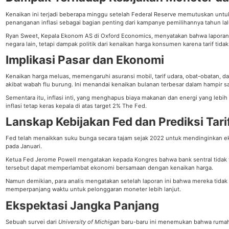
Kenaikan ini terjadi beberapa minggu setelah Federal Reserve memutuskan untu
penanganan inflasi sebagai bagian penting dari kampanye pemilihannya tahun lal
Ryan Sweet, Kepala Ekonom AS di Oxford Economics, menyatakan bahwa laporan t
negara lain, tetapi dampak politik dari kenaikan harga konsumen karena tarif tida
Implikasi Pasar dan Ekonomi
Kenaikan harga meluas, memengaruhi asuransi mobil, tarif udara, obat-obatan, 
akibat wabah flu burung. Ini menandai kenaikan bulanan terbesar dalam hampir 
Sementara itu, inflasi inti, yang menghapus biaya makanan dan energi yang lebih v
inflasi tetap keras kepala di atas target 2% The Fed.
Lanskap Kebijakan Fed dan Prediksi Tar
Fed telah menaikkan suku bunga secara tajam sejak 2022 untuk mendinginkan ek
pada Januari.
Ketua Fed Jerome Powell mengatakan kepada Kongres bahwa bank sentral tidak t
tersebut dapat memperlambat ekonomi bersamaan dengan kenaikan harga.
Namun demikian, para analis mengatakan setelah laporan ini bahwa mereka tidak l
memperpanjang waktu untuk pelonggaran moneter lebih lanjut.
Ekspektasi Jangka Panjang
Sebuah survei dari
University of Michigan
baru-baru ini menemukan bahwa rumah 