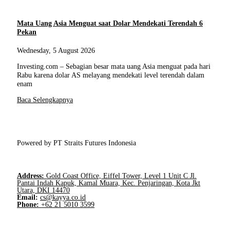
Mata Uang Asia Menguat saat Dolar Mendekati Terendah 6
Pekan
Wednesday, 5 August 2026
Investing.com – Sebagian besar mata uang Asia menguat pada hari
Rabu karena dolar AS melayang mendekati level terendah dalam
enam
Baca Selengkapnya
Powered by PT Straits Futures Indonesia
Address:
Gold Coast Office, Eiffel Tower, Level 1 Unit C Jl.
Pantai Indah Kapuk, Kamal Muara, Kec. Penjaringan, Kota Jkt
Utara, DKI 14470
Email:
cs@kayya.co.id
Phone:
+62 21 5010 3599