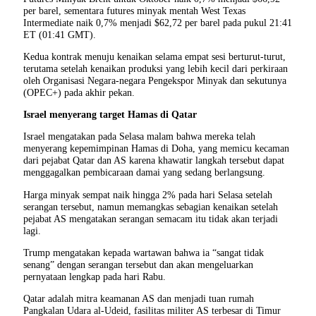
per barel, sementara futures minyak mentah West Texas
Intermediate naik 0,7% menjadi $62,72 per barel pada pukul 21:41
ET (01:41 GMT).
Kedua kontrak menuju kenaikan selama empat sesi berturut-turut,
terutama setelah kenaikan produksi yang lebih kecil dari perkiraan
oleh Organisasi Negara-negara Pengekspor Minyak dan sekutunya
(OPEC+) pada akhir pekan.
Israel menyerang target Hamas di Qatar
Israel mengatakan pada Selasa malam bahwa mereka telah
menyerang kepemimpinan Hamas di Doha, yang memicu kecaman
dari pejabat Qatar dan AS karena khawatir langkah tersebut dapat
menggagalkan pembicaraan damai yang sedang berlangsung.
Harga minyak sempat naik hingga 2% pada hari Selasa setelah
serangan tersebut, namun memangkas sebagian kenaikan setelah
pejabat AS mengatakan serangan semacam itu tidak akan terjadi
lagi.
Trump mengatakan kepada wartawan bahwa ia “sangat tidak
senang” dengan serangan tersebut dan akan mengeluarkan
pernyataan lengkap pada hari Rabu.
Qatar adalah mitra keamanan AS dan menjadi tuan rumah
Pangkalan Udara al-Udeid, fasilitas militer AS terbesar di Timur