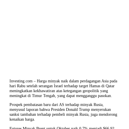
Investing.com – Harga minyak naik dalam perdagangan Asia pada
hari Rabu setelah serangan Israel terhadap target Hamas di Qatar
meningkatkan kekhawatiran atas ketegangan geopolitik yang
meningkat di Timur Tengah, yang dapat mengganggu pasokan.
Prospek pembatasan baru dari AS terhadap minyak Rusia,
menyusul laporan bahwa Presiden Donald Trump menyerukan
sanksi tambahan terhadap pembeli minyak Rusia, juga mendorong
kenaikan harga.
Futures Minyak Brent untuk Oktober naik 0,7% menjadi $66,92