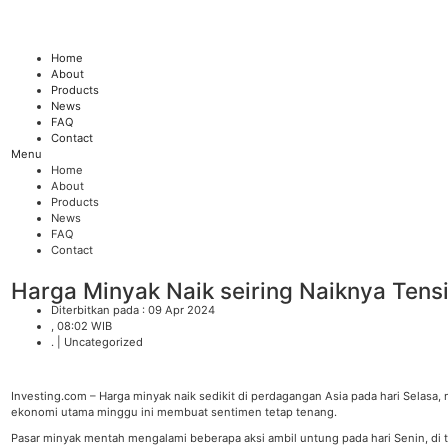
Skip
to
content
Home
About
Products
News
FAQ
Contact
Menu
Home
About
Products
News
FAQ
Contact
Harga Minyak Naik seiring Naiknya Tens
Diterbitkan pada : 09 Apr 2024
, 08:02 WIB
. |
Uncategorized
Investing.com – Harga minyak naik sedikit di perdagangan Asia pada hari Selasa
ekonomi utama minggu ini membuat sentimen tetap tenang.
Pasar minyak mentah mengalami beberapa aksi ambil untung pada hari Senin, di