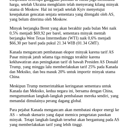
harga, setelah Ukraina mengklaim telah menyerang kilang minyak
utama di Moskow. Hal ini terjadi setelah Kyiv menyetujui
kesepakatan gencatan senjata sementara yang ditengahi oleh AS,
yang belum diterima oleh Moskow.
Minyak berjangka Brent yang akan berakhir pada bulan Mei naik
0,5% menjadi $69,92 per barel, sementara minyak mentah
berjangka West Texas Intermediate (WTI) naik 0,6% menjadi
$66,30 per barel pada pukul 21.34 WIB (01.34 GMT).
Kanada mengancam pembatasan ekspor minyak karena tarif AS
Pasar minyak jatuh selama tiga minggu terakhir karena
kekhawatiran atas peningkatan tarif di bawah Presiden AS Donald
Trump, yang minggu lalu memberlakukan tarif 25% pada Kanada
dan Meksiko, dan bea masuk 20% untuk importir minyak utama
China.
Meskipun Trump memerintahkan keringanan sementara untuk
Kanada dan Meksiko, kedua negara ini, bersama dengan China,
mengumumkan langkah-langkah pembalasan mereka sendiri, yang
menandai dimulainya perang dagang global.
Para pejabat Kanada mengancam akan membatasi ekspor energi ke
AS – sebuah skenario yang dapat memicu pengetatan pasokan
minyak. Tetapi langkah-langkah tersebut akan bergantung pada AS
yang memberlakukan tarif yang lebih tinggi.