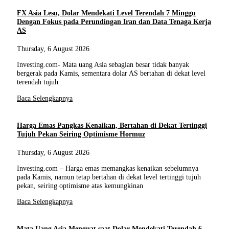
FX Asia Lesu, Dolar Mendekati Level Terendah 7 Minggu
Dengan Fokus pada Perundingan Iran dan Data Tenaga Kerja
AS
Thursday, 6 August 2026
Investing.com- Mata uang Asia sebagian besar tidak banyak
bergerak pada Kamis, sementara dolar AS bertahan di dekat level
terendah tujuh
Baca Selengkapnya
Harga Emas Pangkas Kenaikan, Bertahan di Dekat Tertinggi
Tujuh Pekan Seiring Optimisme Hormuz
Thursday, 6 August 2026
Investing.com – Harga emas memangkas kenaikan sebelumnya
pada Kamis, namun tetap bertahan di dekat level tertinggi tujuh
pekan, seiring optimisme atas kemungkinan
Baca Selengkapnya
Mata Uang Asia Menguat saat Dolar Mendekati Terendah 6