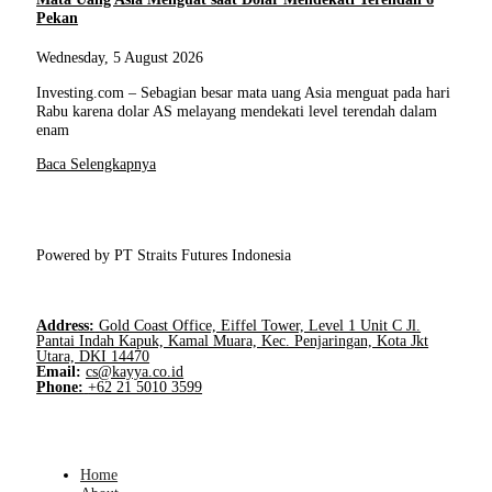
Pekan
Wednesday, 5 August 2026
Investing.com – Sebagian besar mata uang Asia menguat pada hari
Rabu karena dolar AS melayang mendekati level terendah dalam
enam
Baca Selengkapnya
Powered by PT Straits Futures Indonesia
Address:
Gold Coast Office, Eiffel Tower, Level 1 Unit C Jl.
Pantai Indah Kapuk, Kamal Muara, Kec. Penjaringan, Kota Jkt
Utara, DKI 14470
Email:
cs@kayya.co.id
Phone:
+62 21 5010 3599
Home