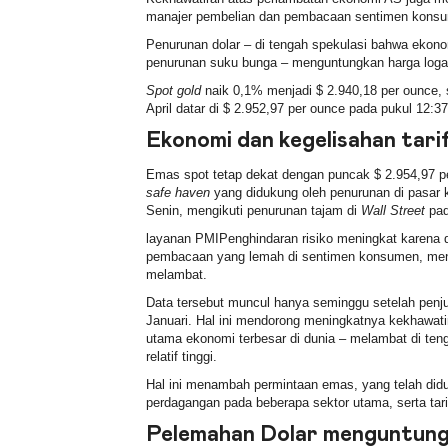
manajer pembelian dan pembacaan sentimen konsu
Penurunan dolar – di tengah spekulasi bahwa ekon
penurunan suku bunga – menguntungkan harga logam
Spot gold
naik 0,1% menjadi $ 2.940,18 per ounce
April datar di $ 2.952,97 per ounce pada pukul 12:3
Ekonomi dan kegelisahan tar
Emas spot tetap dekat dengan puncak $ 2.954,97 pe
safe haven
yang didukung oleh penurunan di pasar k
Senin, mengikuti penurunan tajam di
Wall Street
pad
layanan PMI
Penghindaran risiko meningkat karena 
pembacaan yang lemah di
sentimen konsumen
, me
melambat.
Data tersebut muncul hanya seminggu setelah penjual
Januari. Hal ini mendorong meningkatnya kekhawat
utama ekonomi terbesar di dunia – melambat di teng
relatif tinggi.
Hal ini menambah permintaan emas, yang telah did
perdagangan pada beberapa sektor utama, serta tari
Pelemahan Dolar menguntungk