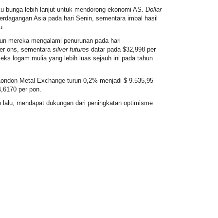
uku bunga lebih lanjut untuk mendorong ekonomi AS.
D
ollar
erdagangan Asia pada hari Senin, sementara imbal hasil
u.
pun mereka mengalami penurunan pada hari
er ons, sementara
silver futures
datar pada $32,998 per
ks logam mulia yang lebih luas sejauh ini pada tahun
London Metal Exchange turun 0,2% menjadi $ 9.535,95
4,6170 per pon.
lalu, mendapat dukungan dari peningkatan optimisme