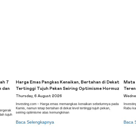
ah 7
Harga Emas Pangkas Kenaikan, Bertahan di Dekat
Mata 
n dan
Tertinggi Tujuh Pekan Seiring Optimisme Hormuz
Teren
Thursday, 6 August 2026
Wednes
Investing.com – Harga emas memangkas kenaikan sebelumnya pada
Investi
Kamis, namun tetap bertahan di dekat level tertinggi tujuh pekan,
Rabu ka
bergerak
seiring optimisme atas kemungkinan
ah tujuh
Baca Selengkapnya
Baca 