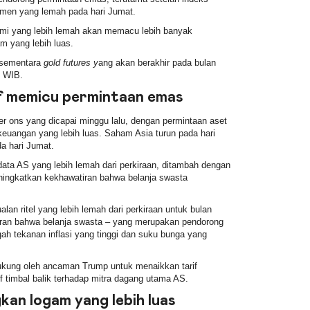
men yang lemah pada hari Jumat.
omi yang lebih lemah akan memacu lebih banyak
 yang lebih luas.
, sementara
gold futures
y
ang akan berakhir pada bulan
7 WIB.
if memicu permintaan emas
r ons yang dicapai minggu lalu, dengan permintaan aset
euangan yang lebih luas. Saham Asia turun pada hari
a hari Jumat.
data AS yang lebih lemah dari perkiraan, ditambah dengan
ningkatkan kekhawatiran bahwa belanja swasta
an ritel yang lebih lemah dari perkiraan untuk bulan
iran bahwa belanja swasta – yang merupakan pendorong
ah tekanan inflasi yang tinggi dan suku bunga yang
ukung oleh ancaman Trump untuk menaikkan tarif
f timbal balik terhadap mitra dagang utama AS.
an logam yang lebih luas