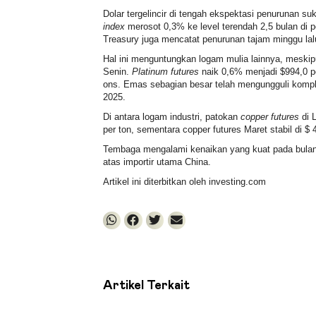
Dolar tergelincir di tengah ekspektasi penurunan s
index
merosot 0,3% ke level terendah 2,5 bulan di p
Treasury juga mencatat penurunan tajam minggu lal
Hal ini menguntungkan logam mulia lainnya, meski
Senin.
Platinum futures
naik 0,6% menjadi $994,0 p
ons. Emas sebagian besar telah mengungguli komple
2025.
Di antara logam industri, patokan
copper futures
di 
per ton, sementara
copper futures
Maret stabil di $ 
Tembaga mengalami kenaikan yang kuat pada bulan 
atas importir utama China.
Artikel ini diterbitkan oleh investing.com
Artikel Terkait