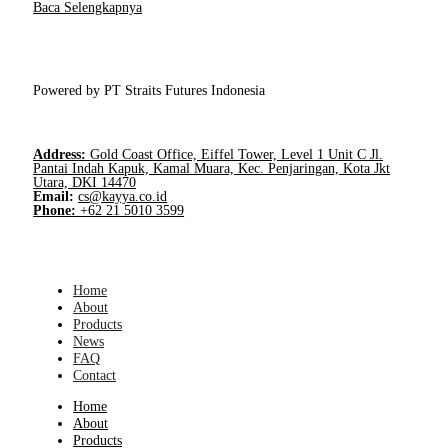
Baca Selengkapnya
Powered by PT Straits Futures Indonesia
Address:
Gold Coast Office, Eiffel Tower, Level 1 Unit C Jl.
Pantai Indah Kapuk, Kamal Muara, Kec. Penjaringan, Kota Jkt
Utara, DKI 14470
Email:
cs@kayya.co.id
Phone:
+62 21 5010 3599
Home
About
Products
News
FAQ
Contact
Home
About
Products