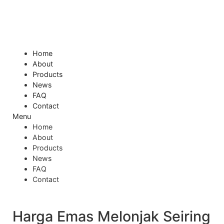
Skip
to
content
Home
About
Products
News
FAQ
Contact
Menu
Home
About
Products
News
FAQ
Contact
Harga Emas Melonjak Seiring