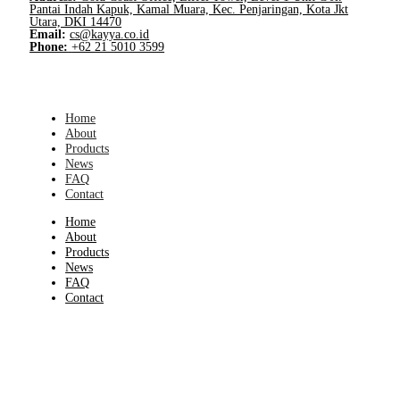
Pantai Indah Kapuk, Kamal Muara, Kec. Penjaringan, Kota Jkt
Utara, DKI 14470
Email:
cs@kayya.co.id
Phone:
+62 21 5010 3599
Home
About
Products
News
FAQ
Contact
Home
About
Products
News
FAQ
Contact