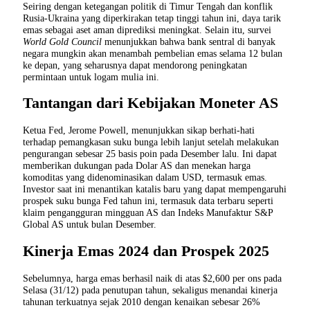
Seiring dengan ketegangan politik di Timur Tengah dan konflik
Rusia-Ukraina yang diperkirakan tetap tinggi tahun ini, daya tarik
emas sebagai aset aman diprediksi meningkat. Selain itu, survei
World Gold Council
menunjukkan bahwa bank sentral di banyak
negara mungkin akan menambah pembelian emas selama 12 bulan
ke depan, yang seharusnya dapat mendorong peningkatan
permintaan untuk logam mulia ini.
Tantangan dari Kebijakan Moneter AS
Ketua Fed, Jerome Powell, menunjukkan sikap berhati-hati
terhadap pemangkasan suku bunga lebih lanjut setelah melakukan
pengurangan sebesar 25 basis poin pada Desember lalu. Ini dapat
memberikan dukungan pada Dolar AS dan menekan harga
komoditas yang didenominasikan dalam USD, termasuk emas.
Investor saat ini menantikan katalis baru yang dapat mempengaruhi
prospek suku bunga Fed tahun ini, termasuk data terbaru seperti
klaim pengangguran mingguan AS dan Indeks Manufaktur S&P
Global AS untuk bulan Desember.
Kinerja Emas 2024 dan Prospek 2025
Sebelumnya, harga emas berhasil naik di atas $2,600 per ons pada
Selasa (31/12) pada penutupan tahun, sekaligus menandai kinerja
tahunan terkuatnya sejak 2010 dengan kenaikan sebesar 26%