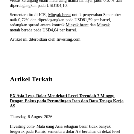
versus keranjang enam mata uang utama lainnya, jatuh 0,07% dan
diperdagangkan pada USD104,10.
Sementara itu di ICE,
Minyak brent
untuk penyerahan September
naik 0,72% dan diperdagangkan pada USD81,59 per barrel,
sedangkan spread antara kontrak
Minyak brent
dan
Minyak
metah
berada pada USD4,04 per barrel.
Artikel ini diterbitkan oleh Investing.com
Artikel Terkait
FX Asia Lesu, Dolar Mendekati Level Terendah 7 Minggu
Dengan Fokus pada Perundingan Iran dan Data Tenaga Kerja
AS
Thursday, 6 August 2026
Investing.com- Mata uang Asia sebagian besar tidak banyak
bergerak pada Kamis, sementara dolar AS bertahan di dekat level