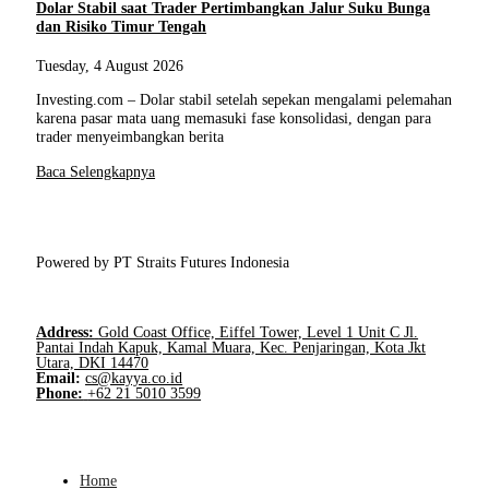
Dolar Stabil saat Trader Pertimbangkan Jalur Suku Bunga
dan Risiko Timur Tengah
Tuesday, 4 August 2026
Investing.com – Dolar stabil setelah sepekan mengalami pelemahan
karena pasar mata uang memasuki fase konsolidasi, dengan para
trader menyeimbangkan berita
Baca Selengkapnya
Powered by PT Straits Futures Indonesia
Address:
Gold Coast Office, Eiffel Tower, Level 1 Unit C Jl.
Pantai Indah Kapuk, Kamal Muara, Kec. Penjaringan, Kota Jkt
Utara, DKI 14470
Email:
cs@kayya.co.id
Phone:
+62 21 5010 3599
Home