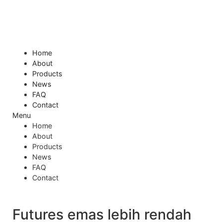
Skip
to
content
Home
About
Products
News
FAQ
Contact
Menu
Home
About
Products
News
FAQ
Contact
Futures emas lebih rendah