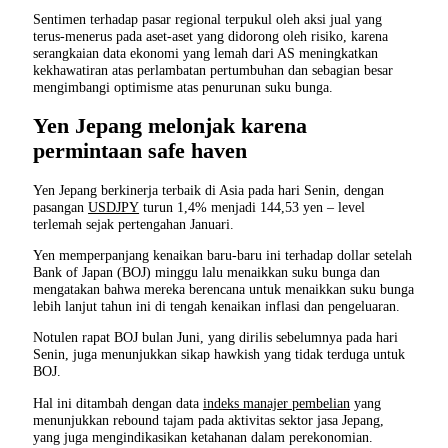
Sentimen terhadap pasar regional terpukul oleh aksi jual yang
terus-menerus pada aset-aset yang didorong oleh risiko, karena
serangkaian data ekonomi yang lemah dari AS meningkatkan
kekhawatiran atas perlambatan pertumbuhan dan sebagian besar
mengimbangi optimisme atas penurunan suku bunga.
Yen Jepang melonjak karena
permintaan safe haven
Yen Jepang berkinerja terbaik di Asia pada hari Senin, dengan
pasangan
USDJPY
turun 1,4% menjadi 144,53 yen – level
terlemah sejak pertengahan Januari.
Yen memperpanjang kenaikan baru-baru ini terhadap dollar setelah
Bank of Japan (BOJ) minggu lalu menaikkan suku bunga dan
mengatakan bahwa mereka berencana untuk menaikkan suku bunga
lebih lanjut tahun ini di tengah kenaikan inflasi dan pengeluaran.
Notulen rapat BOJ bulan Juni, yang dirilis sebelumnya pada hari
Senin, juga menunjukkan sikap hawkish yang tidak terduga untuk
BOJ.
Hal ini ditambah dengan data
indeks manajer pembelian
yang
menunjukkan rebound tajam pada aktivitas sektor jasa Jepang,
yang juga mengindikasikan ketahanan dalam perekonomian.