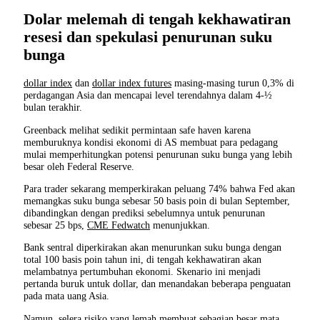
Dolar melemah di tengah kekhawatiran
resesi dan spekulasi penurunan suku
bunga
dollar index
dan
dollar index futures
masing-masing turun 0,3% di
perdagangan Asia dan mencapai level terendahnya dalam 4-½
bulan terakhir.
Greenback melihat sedikit permintaan safe haven karena
memburuknya kondisi ekonomi di AS membuat para pedagang
mulai memperhitungkan potensi penurunan suku bunga yang lebih
besar oleh Federal Reserve.
Para trader sekarang memperkirakan peluang 74% bahwa Fed akan
memangkas suku bunga sebesar 50 basis poin di bulan September,
dibandingkan dengan prediksi sebelumnya untuk penurunan
sebesar 25 bps,
CME Fedwatch
menunjukkan.
Bank sentral diperkirakan akan menurunkan suku bunga dengan
total 100 basis poin tahun ini, di tengah kekhawatiran akan
melambatnya pertumbuhan ekonomi. Skenario ini menjadi
pertanda buruk untuk dollar, dan menandakan beberapa penguatan
pada mata uang Asia.
Namun, selera risiko yang lemah membuat sebagian besar mata