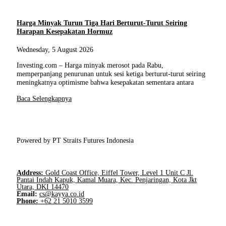
Harga Minyak Turun Tiga Hari Berturut-Turut Seiring
Harapan Kesepakatan Hormuz
Wednesday, 5 August 2026
Investing.com – Harga minyak merosot pada Rabu,
memperpanjang penurunan untuk sesi ketiga berturut-turut seiring
meningkatnya optimisme bahwa kesepakatan sementara antara
Baca Selengkapnya
Powered by PT Straits Futures Indonesia
Address:
Gold Coast Office, Eiffel Tower, Level 1 Unit C Jl.
Pantai Indah Kapuk, Kamal Muara, Kec. Penjaringan, Kota Jkt
Utara, DKI 14470
Email:
cs@kayya.co.id
Phone:
+62 21 5010 3599