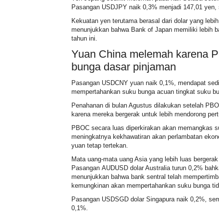
Pasangan
USDJPY
naik 0,3% menjadi 147,01 yen, 
Kekuatan yen terutama berasal dari dolar yang leb
menunjukkan bahwa Bank of Japan memiliki lebih ba
tahun ini.
Yuan China melemah karena 
bunga dasar pinjaman
Pasangan
USDCNY
yuan naik 0,1%, mendapat sedik
mempertahankan suku bunga acuan
tingkat suku b
Penahanan di bulan Agustus dilakukan setelah PBOC
karena mereka bergerak untuk lebih mendorong pe
PBOC secara luas diperkirakan akan memangkas suku
meningkatnya kekhawatiran akan perlambatan ekonom
yuan tetap tertekan.
Mata uang-mata uang Asia yang lebih luas bergerak 
Pasangan
AUDUSD
dolar Australia turun 0,2% bah
menunjukkan bahwa bank sentral telah mempertim
kemungkinan akan mempertahankan suku bunga tida
Pasangan
USDSGD
dolar Singapura naik 0,2%, s
0,1%.