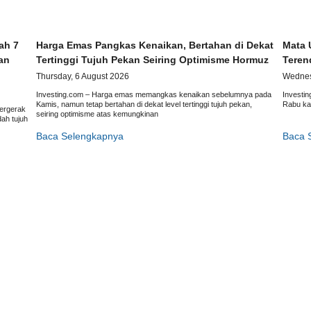
ah 7
Harga Emas Pangkas Kenaikan, Bertahan di Dekat
Mata 
an
Tertinggi Tujuh Pekan Seiring Optimisme Hormuz
Teren
Thursday, 6 August 2026
Wednes
Investing.com – Harga emas memangkas kenaikan sebelumnya pada
Investi
Kamis, namun tetap bertahan di dekat level tertinggi tujuh pekan,
Rabu ka
bergerak
seiring optimisme atas kemungkinan
ah tujuh
Baca Selengkapnya
Baca 