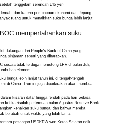
setelah tenggelam serendah 145 yen.
ih lemah, dan karena pembacaan ekonomi dari Jepang
nyak ruang untuk menaikkan suku bunga lebih lanjut
PBOC mempertahankan suku
it dukungan dari People’s Bank of China yang
unga pinjaman
seperti yang diharapkan.
 secara tidak terduga memotong LPR di bulan Juli,
rtumbuhan ekonomi.
 bunga lebih lanjut tahun ini, di tengah-tengah
i di China. Tren ini juga diperkirakan akan membuat
dalam kisaran datar hingga rendah pada hari Selasa.
kan ketika risalah pertemuan bulan Agustus Reserve Bank
bangkan kenaikan suku bunga, dan bahwa mereka
k berubah untuk waktu yang lebih lama.
ementara pasangan
USDKRW
won Korea Selatan naik