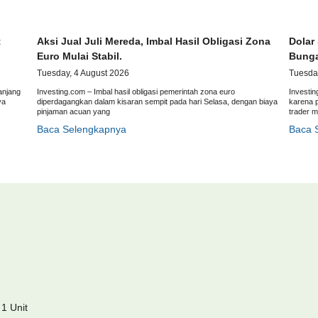
t
Aksi Jual Juli Mereda, Imbal Hasil Obligasi Zona
Dolar
Euro Mulai Stabil.
Bunga
Tuesday, 4 August 2026
Tuesda
anjang
Investing.com – Imbal hasil obligasi pemerintah zona euro
Investin
ya
diperdagangkan dalam kisaran sempit pada hari Selasa, dengan biaya
karena 
pinjaman acuan yang
trader 
Baca Selengkapnya
Baca 
 1 Unit