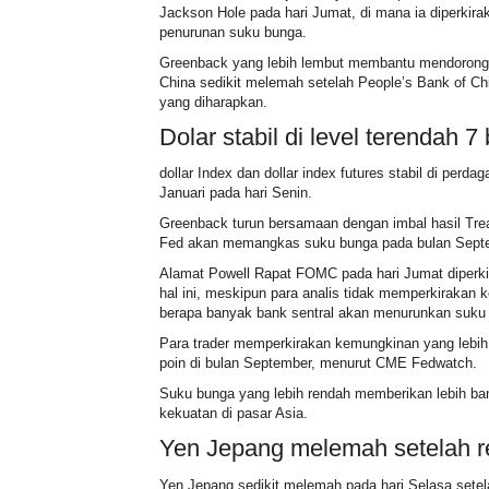
Jackson Hole pada hari Jumat, di mana ia diperkira
penurunan suku bunga.
Greenback yang lebih lembut membantu mendorong r
China sedikit melemah setelah People’s Bank of C
yang diharapkan.
Dolar stabil di level terendah 7
dollar Index
dan
dollar index futures
stabil di perdag
Januari pada hari Senin.
Greenback turun bersamaan dengan imbal hasil Tre
Fed akan memangkas suku bunga pada bulan Sept
Alamat Powell
Rapat FOMC pada hari Jumat diperki
hal ini, meskipun para analis tidak memperkirakan
berapa banyak bank sentral akan menurunkan suku
Para trader memperkirakan kemungkinan yang lebih
poin di bulan September, menurut
CME Fedwatch
.
Suku bunga yang lebih rendah memberikan lebih ban
kekuatan di pasar Asia.
Yen Jepang melemah setelah r
Yen Jepang sedikit melemah pada hari Selasa setel