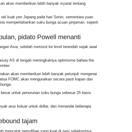
kan akan memberikan lebih banyak isyarat tentang
eli kuat yen Jepang pada hari Senin, sementara yuan
hina mempertahankan suku bunga acuan pinjaman, seperti
 bulan, pidato Powell menanti
angan Asia, setelah merosot ke level terendah sejak awal
asury AS di tengah meningkatnya optimisme bahwa the
ember.
rakan akan memberikan lebih banyak petunjuk mengenai
 ketua FOMC akan menguraikan secara pasti kapan dan
 bunga.
 besar untuk penurunan suku bunga sebesar 25 basis
yak arus keluar untuk dollar, dan menandai beberapa
ebound tajam
ah mencatat pemulihan yang kuat di sesi sebelumnya.