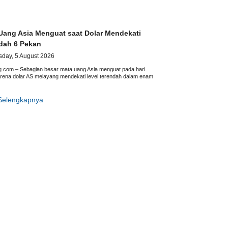
Uang Asia Menguat saat Dolar Mendekati
dah 6 Pekan
day, 5 August 2026
ng.com – Sebagian besar mata uang Asia menguat pada hari
rena dolar AS melayang mendekati level terendah dalam enam
Selengkapnya