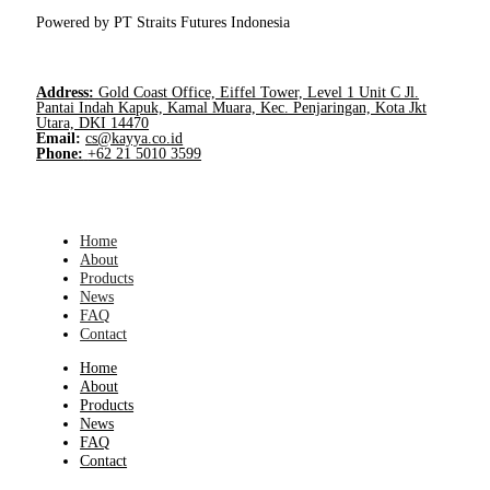
Powered by PT Straits Futures Indonesia
Address:
Gold Coast Office, Eiffel Tower, Level 1 Unit C Jl.
Pantai Indah Kapuk, Kamal Muara, Kec. Penjaringan, Kota Jkt
Utara, DKI 14470
Email:
cs@kayya.co.id
Phone:
+62 21 5010 3599
Home
About
Products
News
FAQ
Contact
Home
About
Products
News
FAQ
Contact